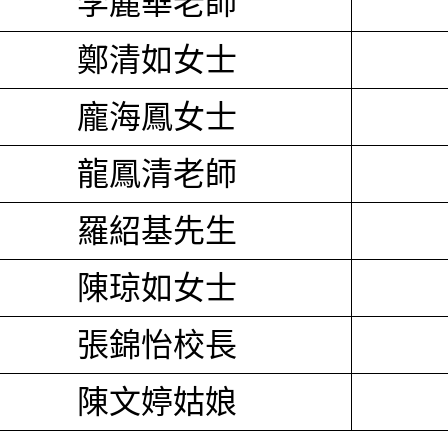
李麗華老師
鄭清如女士
龐海鳳女士
龍鳳清老師
羅紹基先生
陳琼如女士
張錦怡校長
陳文婷姑娘