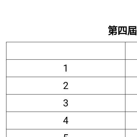
第四屆常
1
2
3
4