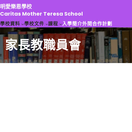
跳
明愛樂恩學校
至
Caritas Mother Teresa School
主
學校資料
學校文件
課程
入學簡介
外間合作計劃
要
內
容
家長教職員會