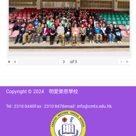
«
‹
›
»
of
3
Copyright © 2024
明愛樂恩學校
Tel : 2310 0440
Fax : 2310 8478
email : info@cmts.edu.hk