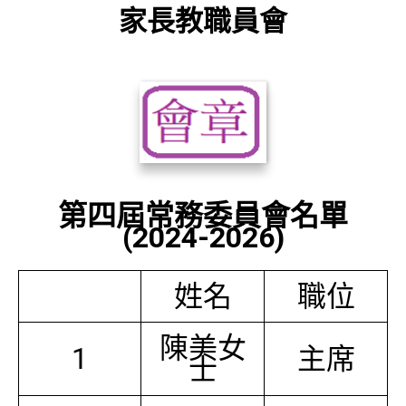
家長教職員會
第四屆常務委員會名單
(2024-2026)
姓名
職位
陳美女
1
主席
士