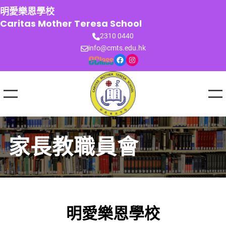
跳
明愛樂恩學校
至
Caritas Mother Teresa School
主
2310 0440
要
info@cmts.edu.hk
內
Facebook
Instagram
容
家長教職員會
明愛樂恩學校