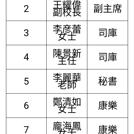
王耀偉
2
副主席
副校長
李彦蕾
3
司庫
女士
陳景新
4
司庫
主任
李麗華
5
秘書
老師
鄭清如
6
康樂
女士
龐海鳳
7
康樂
女士