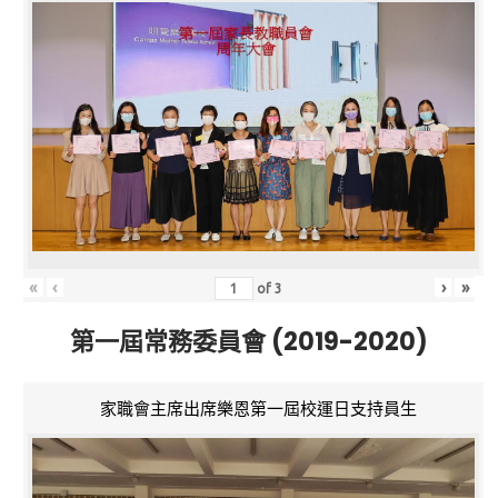
«
‹
›
»
of
3
第一屆常務委員會 (2019-2020)
家職會主席出席樂恩第一屆校運日支持員生