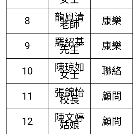
龍鳳清
8
康樂
老師
羅紹基
9
康樂
先生
陳琼如
10
聯絡
女士
張錦怡
11
顧問
校長
陳文婷
12
顧問
姑娘