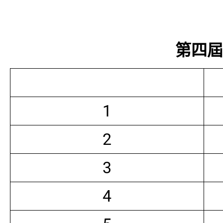
第四屆常
1
2
3
4