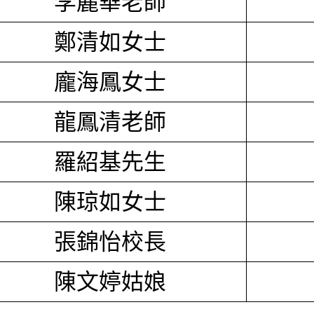
李麗華老師
鄭清如女士
龐海鳳女士
龍鳳清老師
羅紹基先生
陳琼如女士
張錦怡校長
陳文婷姑娘