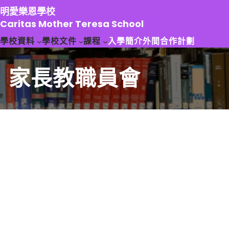
跳
明愛樂恩學校
至
Caritas Mother Teresa School
主
學校資料
學校文件
課程
入學簡介
外間合作計劃
要
內
容
家長教職員會