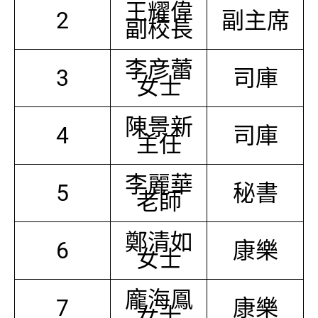
王耀偉
2
副主席
副校長
李彦蕾
3
司庫
女士
陳景新
4
司庫
主任
李麗華
5
秘書
老師
鄭清如
6
康樂
女士
龐海鳳
7
康樂
女士