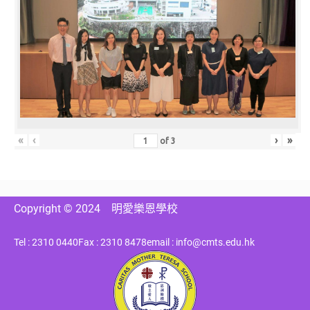
«
‹
›
»
of
3
Copyright © 2024
明愛樂恩學校
Tel : 2310 0440
Fax : 2310 8478
email : info@cmts.edu.hk