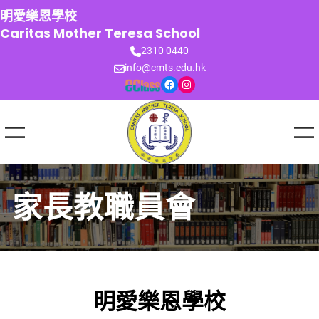
跳
明愛樂恩學校
至
Caritas Mother Teresa School
主
2310 0440
要
info@cmts.edu.hk
內
Facebook
Instagram
容
家長教職員會
明愛樂恩學校