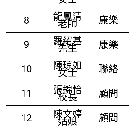
龍鳳清
8
康樂
老師
羅紹基
9
康樂
先生
陳琼如
10
聯絡
女士
張錦怡
11
顧問
校長
陳文婷
12
顧問
姑娘