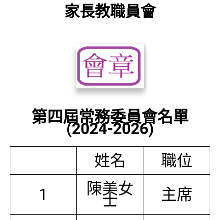
家長教職員會
第四屆常務委員會名單
(2024-2026)
姓名
職位
陳美女
1
主席
士