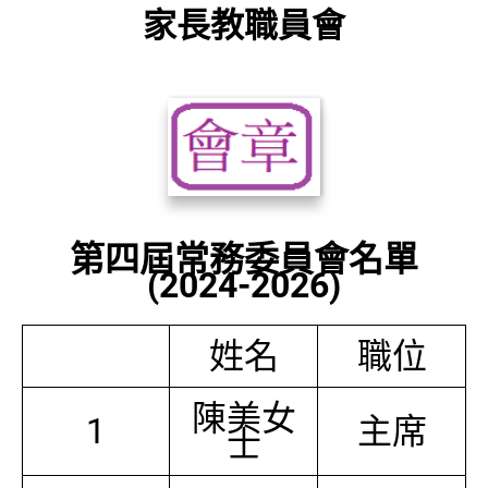
家長教職員會
第四屆常務委員會名單
(2024-2026)
姓名
職位
陳美女
1
主席
士