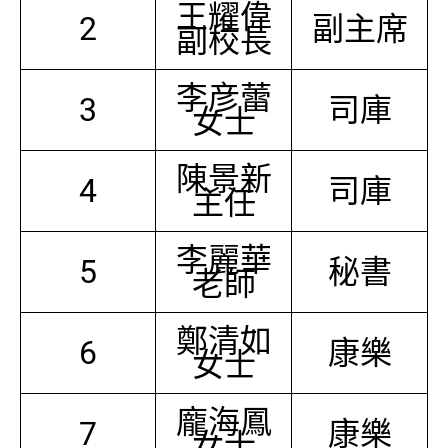
王耀偉
2
副主席
副校長
李彦蕾
3
司庫
女士
陳景新
4
司庫
主任
李麗華
5
秘書
老師
鄭清如
6
康樂
女士
龐海鳳
7
康樂
女士