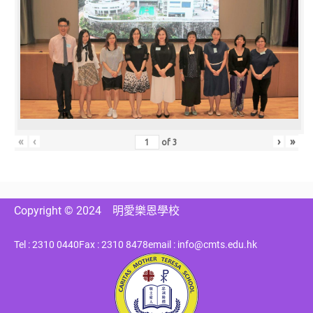
«
‹
›
»
of
3
Copyright © 2024
明愛樂恩學校
Tel : 2310 0440
Fax : 2310 8478
email : info@cmts.edu.hk