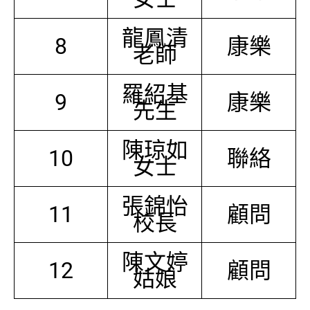
龍鳳清
8
康樂
老師
羅紹基
9
康樂
先生
陳琼如
10
聯絡
女士
張錦怡
11
顧問
校長
陳文婷
12
顧問
姑娘