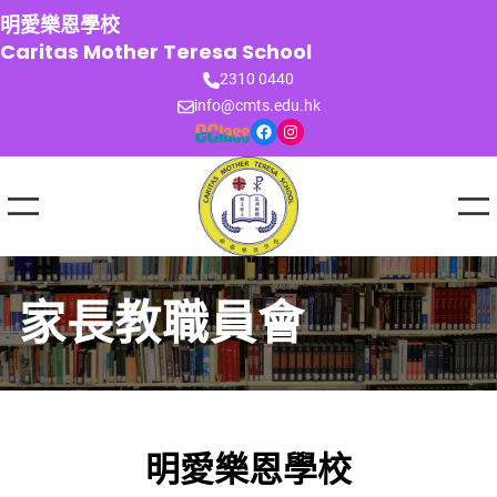
跳
明愛樂恩學校
至
Caritas Mother Teresa School
主
2310 0440
要
info@cmts.edu.hk
內
Facebook
Instagram
容
家長教職員會
明愛樂恩學校