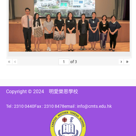
«
‹
›
»
of
3
Copyright © 2024
明愛樂恩學校
Tel : 2310 0440
Fax : 2310 8478
email : info@cmts.edu.hk