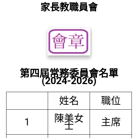
家長教職員會
第四屆常務委員會名單
(2024-2026)
姓名
職位
陳美女
1
主席
士