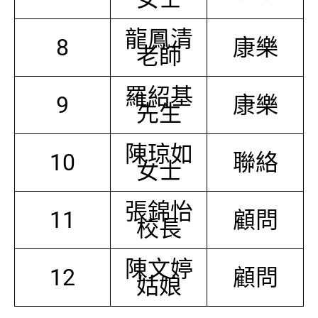
龍鳳清
8
康樂
老師
羅紹基
9
康樂
先生
陳琼如
10
聯絡
女士
張錦怡
11
顧問
校長
陳文婷
12
顧問
姑娘