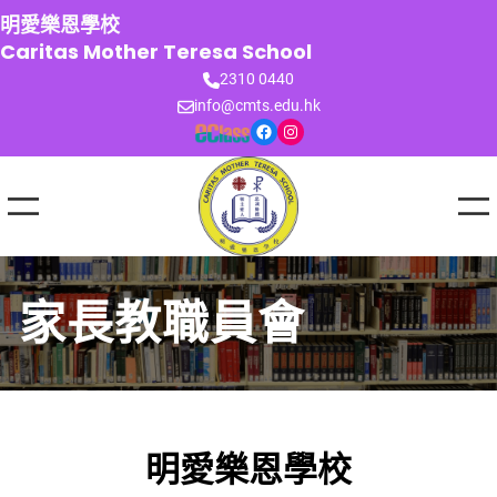
跳
明愛樂恩學校
至
Caritas Mother Teresa School
主
2310 0440
要
info@cmts.edu.hk
內
Facebook
Instagram
容
家長教職員會
明愛樂恩學校