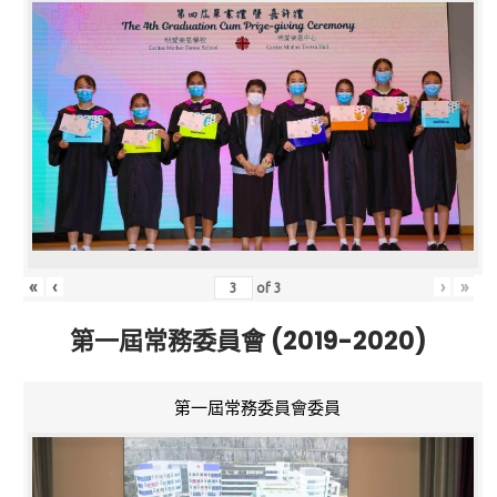
«
‹
›
»
of
3
第一屆常務委員會 (2019-2020)
第一屆常務委員會委員