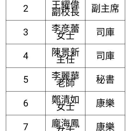
王耀偉
2
副主席
副校長
李彦蕾
3
司庫
女士
陳景新
4
司庫
主任
李麗華
5
秘書
老師
鄭清如
6
康樂
女士
龐海鳳
7
康樂
女士