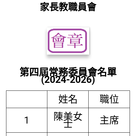
家長教職員會
第四屆常務委員會名單
(2024-2026)
姓名
職位
陳美女
1
主席
士