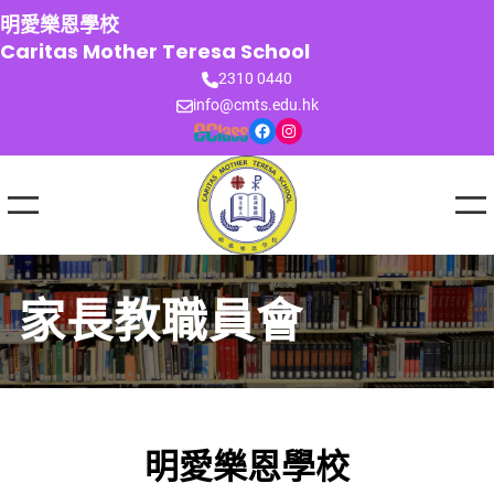
跳
明愛樂恩學校
至
Caritas Mother Teresa School
主
2310 0440
要
info@cmts.edu.hk
內
Facebook
Instagram
容
家長教職員會
明愛樂恩學校