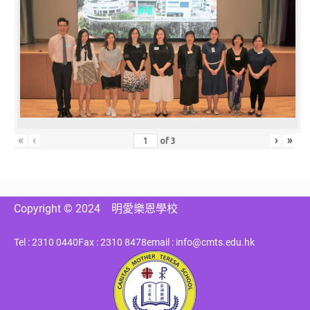
«
‹
›
»
of
3
Copyright © 2024
明愛樂恩學校
Tel : 2310 0440
Fax : 2310 8478
email : info@cmts.edu.hk