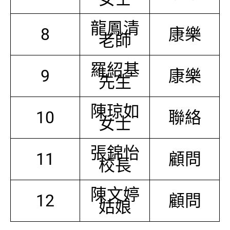
龍鳳清
8
康樂
老師
羅紹基
9
康樂
先生
陳琼如
10
聯絡
女士
張錦怡
11
顧問
校長
陳文婷
12
顧問
姑娘