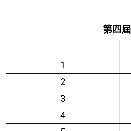
第四屆常
1
2
3
4