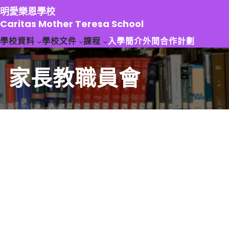
跳
明愛樂恩學校
至
Caritas Mother Teresa School
主
學校資料
學校文件
課程
入學簡介
外間合作計劃
要
內
容
家長教職員會