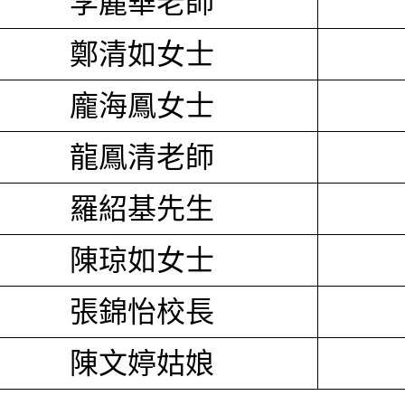
李麗華老師
鄭清如女士
龐海鳳女士
龍鳳清老師
羅紹基先生
陳琼如女士
張錦怡校長
陳文婷姑娘