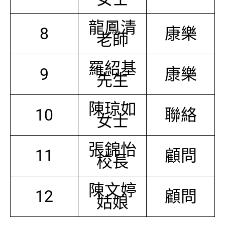
龍鳳清
8
康樂
老師
羅紹基
9
康樂
先生
陳琼如
10
聯絡
女士
張錦怡
11
顧問
校長
陳文婷
12
顧問
姑娘