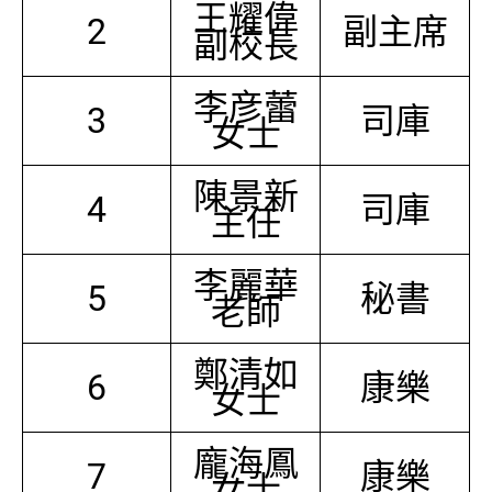
王耀偉
2
副主席
副校長
李彦蕾
3
司庫
女士
陳景新
4
司庫
主任
李麗華
5
秘書
老師
鄭清如
6
康樂
女士
龐海鳳
7
康樂
女士