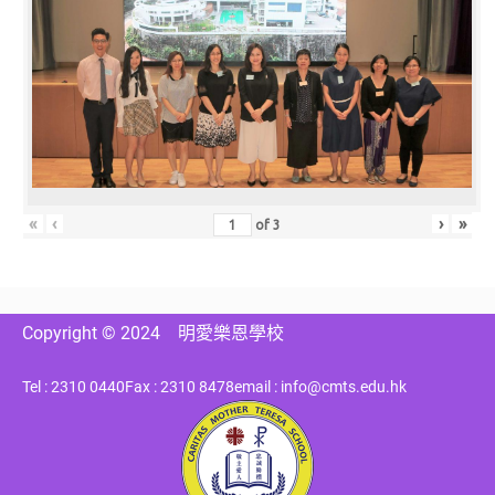
«
‹
›
»
of
3
Copyright © 2024
明愛樂恩學校
Tel : 2310 0440
Fax : 2310 8478
email : info@cmts.edu.hk