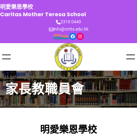
跳
明愛樂恩學校
至
Caritas Mother Teresa School
主
2310 0440
要
info@cmts.edu.hk
內
Facebook
Instagram
容
家長教職員會
明愛樂恩學校