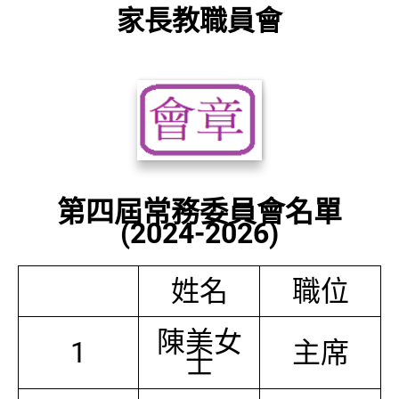
家長教職員會
第四屆常務委員會名單
(2024-2026)
姓名
職位
陳美女
1
主席
士