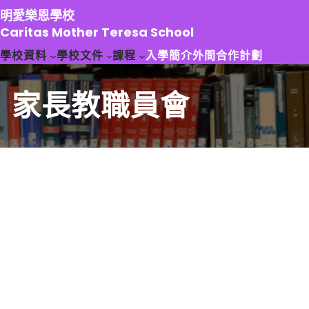
跳
明愛樂恩學校
至
Caritas Mother Teresa School
主
學校資料
學校文件
課程
入學簡介
外間合作計劃
要
內
容
家長教職員會