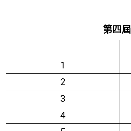
第四屆常
1
2
3
4