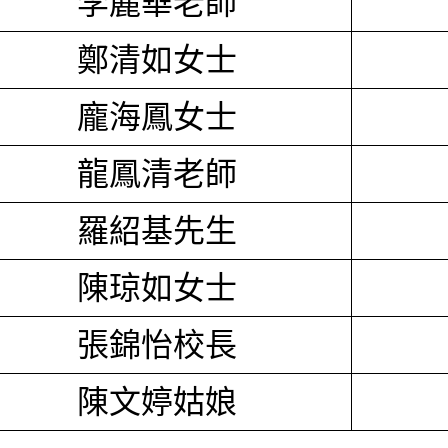
李麗華老師
鄭清如女士
龐海鳳女士
龍鳳清老師
羅紹基先生
陳琼如女士
張錦怡校長
陳文婷姑娘