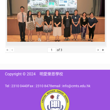
«
‹
›
»
of
3
Copyright © 2024
明愛樂恩學校
Tel : 2310 0440
Fax : 2310 8478
email : info@cmts.edu.hk