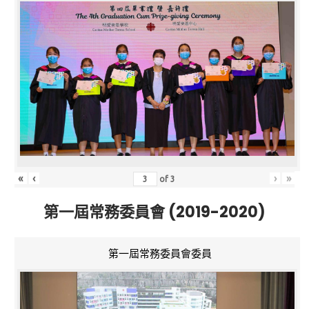
«
‹
›
»
of
3
第一屆常務委員會 (2019-2020)
第一屆常務委員會委員