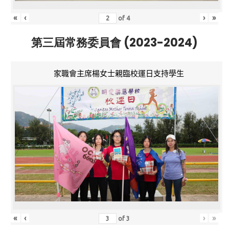
«
‹
›
»
of
4
第三屆常務委員會 (2023-2024)
家職會主席楊女士親臨校運日支持學生
«
‹
›
»
of
3