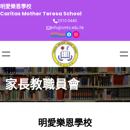
跳
明愛樂恩學校
至
Caritas Mother Teresa School
主
2310 0440
要
info@cmts.edu.hk
內
Facebook
Instagram
容
家長教職員會
明愛樂恩學校