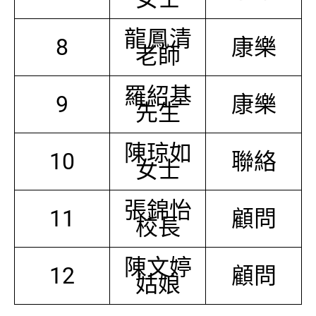
龍鳳清
8
康樂
老師
羅紹基
9
康樂
先生
陳琼如
10
聯絡
女士
張錦怡
11
顧問
校長
陳文婷
12
顧問
姑娘