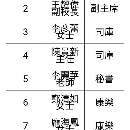
王耀偉
2
副主席
副校長
李彦蕾
3
司庫
女士
陳景新
4
司庫
主任
李麗華
5
秘書
老師
鄭清如
6
康樂
女士
龐海鳳
7
康樂
女士