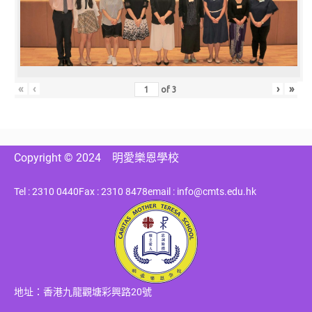
«
‹
›
»
of
3
Copyright © 2024
明愛樂恩學校
Tel : 2310 0440
Fax : 2310 8478
email : info@cmts.edu.hk
地址：香港九龍觀塘彩興路20號