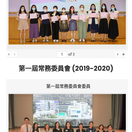
«
‹
›
»
of
3
第一屆常務委員會 (2019-2020)
第一屆常務委員會委員