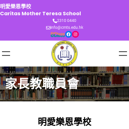
跳
明愛樂恩學校
至
Caritas Mother Teresa School
主
2310 0440
要
info@cmts.edu.hk
內
Facebook
Instagram
容
家長教職員會
明愛樂恩學校