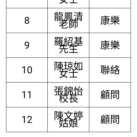
龍鳳清
8
康樂
老師
羅紹基
9
康樂
先生
陳琼如
10
聯絡
女士
張錦怡
11
顧問
校長
陳文婷
12
顧問
姑娘