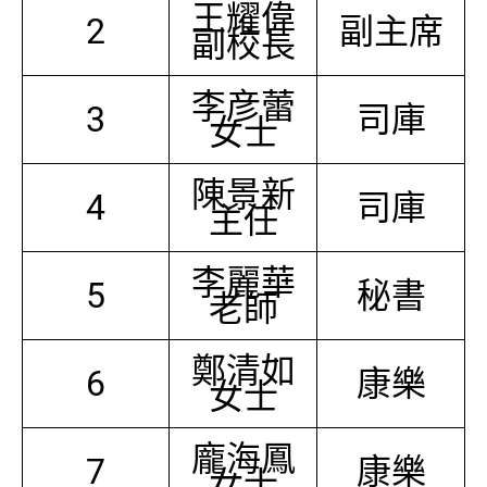
王耀偉
2
副主席
副校長
李彦蕾
3
司庫
女士
陳景新
4
司庫
主任
李麗華
5
秘書
老師
鄭清如
6
康樂
女士
龐海鳳
7
康樂
女士