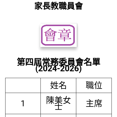
家長教職員會
第四屆常務委員會名單
(2024-2026)
姓名
職位
陳美女
1
主席
士