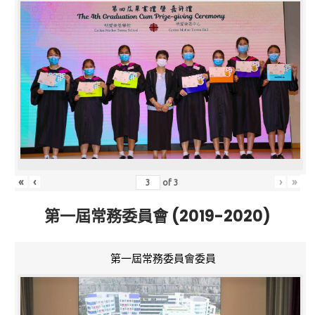
«
‹
›
»
of
3
第一屆常務委員會 (2019-2020)
第一屆常務委員會委員