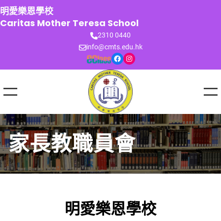
跳
明愛樂恩學校
至
Caritas Mother Teresa School
主
2310 0440
要
info@cmts.edu.hk
內
Facebook
Instagram
容
家長教職員會
明愛樂恩學校