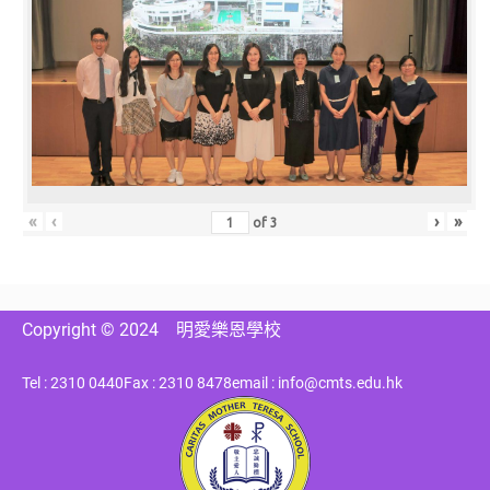
«
‹
›
»
of
3
Copyright © 2024
明愛樂恩學校
Tel : 2310 0440
Fax : 2310 8478
email : info@cmts.edu.hk