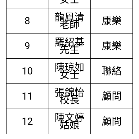
龍鳳清
8
康樂
老師
羅紹基
9
康樂
先生
陳琼如
10
聯絡
女士
張錦怡
11
顧問
校長
陳文婷
12
顧問
姑娘