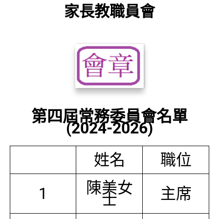
家長教職員會
第四屆常務委員會名單
(2024-2026)
姓名
職位
陳美女
1
主席
士