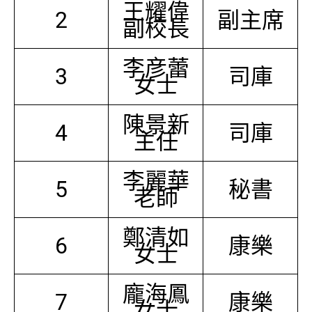
王耀偉
2
副主席
副校長
李彦蕾
3
司庫
女士
陳景新
4
司庫
主任
李麗華
5
秘書
老師
鄭清如
6
康樂
女士
龐海鳳
7
康樂
女士