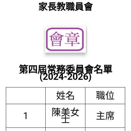
家長教職員會
第四屆常務委員會名單
(2024-2026)
姓名
職位
陳美女
1
主席
士