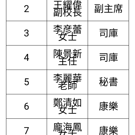
王耀偉
2
副主席
副校長
李彦蕾
3
司庫
女士
陳景新
4
司庫
主任
李麗華
5
秘書
老師
鄭清如
6
康樂
女士
龐海鳳
7
康樂
女士