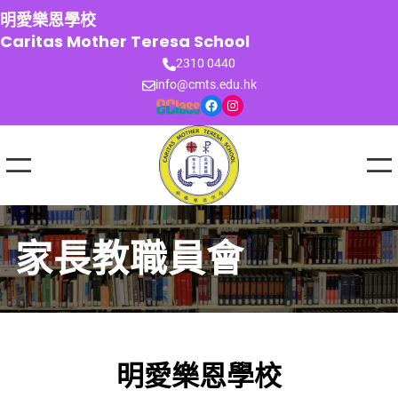
跳
明愛樂恩學校
至
Caritas Mother Teresa School
主
2310 0440
要
info@cmts.edu.hk
內
Facebook
Instagram
容
家長教職員會
明愛樂恩學校