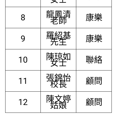
龍鳳清
8
康樂
老師
羅紹基
9
康樂
先生
陳琼如
10
聯絡
女士
張錦怡
11
顧問
校長
陳文婷
12
顧問
姑娘