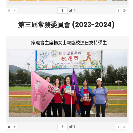
«
‹
›
»
of
4
第三屆常務委員會 (2023-2024)
家職會主席楊女士親臨校運日支持學生
«
‹
›
»
of
3