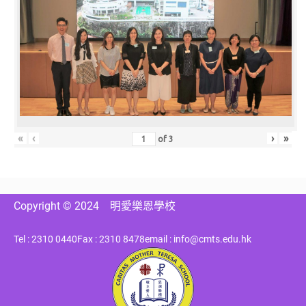
«
‹
›
»
of
3
Copyright © 2024
明愛樂恩學校
Tel : 2310 0440
Fax : 2310 8478
email : info@cmts.edu.hk