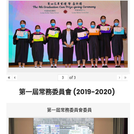
«
‹
›
»
of
3
第一屆常務委員會 (2019-2020)
第一屆常務委員會委員