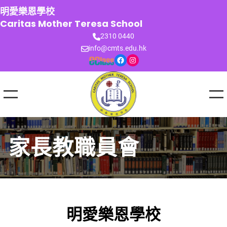
跳
明愛樂恩學校
至
Caritas Mother Teresa School
主
2310 0440
要
info@cmts.edu.hk
內
Facebook
Instagram
容
家長教職員會
明愛樂恩學校