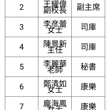
王耀偉
2
副主席
副校長
李彦蕾
3
司庫
女士
陳景新
4
司庫
主任
李麗華
5
秘書
老師
鄭清如
6
康樂
女士
龐海鳳
7
康樂
女士