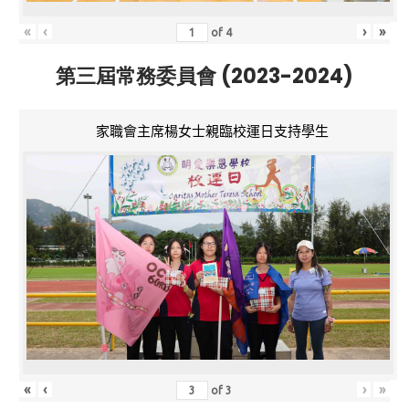
«
‹
›
»
of
4
第三屆常務委員會 (2023-2024)
家職會主席楊女士親臨校運日支持學生
«
‹
›
»
of
3