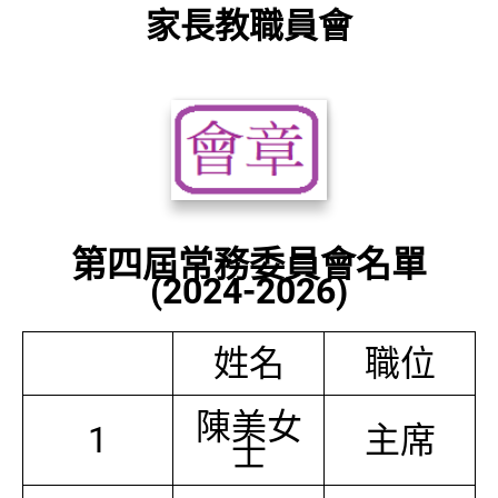
家長教職員會
第四屆常務委員會名單
(2024-2026)
姓名
職位
陳美女
1
主席
士