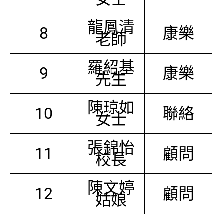
龍鳳清
8
康樂
老師
羅紹基
9
康樂
先生
陳琼如
10
聯絡
女士
張錦怡
11
顧問
校長
陳文婷
12
顧問
姑娘