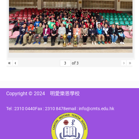
«
‹
›
»
of
3
Copyright © 2024
明愛樂恩學校
Tel : 2310 0440
Fax : 2310 8478
email : info@cmts.edu.hk