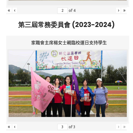
«
‹
›
»
of
4
第三屆常務委員會 (2023-2024)
家職會主席楊女士親臨校運日支持學生
«
‹
›
»
of
3