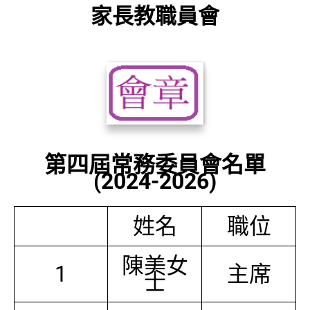
家長教職員會
第四屆常務委員會名單
(2024-2026)
姓名
職位
陳美女
1
主席
士