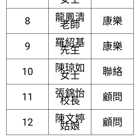
龍鳳清
8
康樂
老師
羅紹基
9
康樂
先生
陳琼如
10
聯絡
女士
張錦怡
11
顧問
校長
陳文婷
12
顧問
姑娘