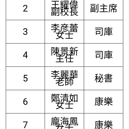
王耀偉
2
副主席
副校長
李彦蕾
3
司庫
女士
陳景新
4
司庫
主任
李麗華
5
秘書
老師
鄭清如
6
康樂
女士
龐海鳳
7
康樂
女士