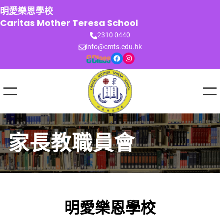
跳
明愛樂恩學校
至
Caritas Mother Teresa School
主
2310 0440
要
info@cmts.edu.hk
內
Facebook
Instagram
容
家長教職員會
明愛樂恩學校