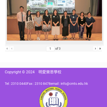
«
‹
›
»
of
3
Copyright © 2024
明愛樂恩學校
Tel : 2310 0440
Fax : 2310 8478
email : info@cmts.edu.hk