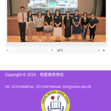
«
‹
›
»
of
3
Copyright © 2024
明愛樂恩學校
Tel : 2310 0440
Fax : 2310 8478
email : info@cmts.edu.hk