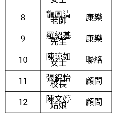
龍鳳清
8
康樂
老師
羅紹基
9
康樂
先生
陳琼如
10
聯絡
女士
張錦怡
11
顧問
校長
陳文婷
12
顧問
姑娘