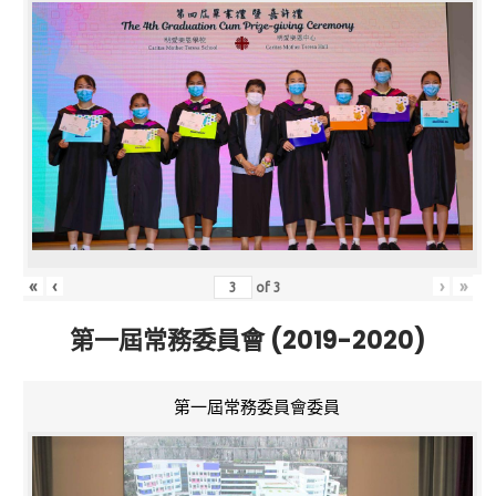
«
‹
›
»
of
3
第一屆常務委員會 (2019-2020)
第一屆常務委員會委員