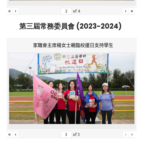
«
‹
›
»
of
4
第三屆常務委員會 (2023-2024)
家職會主席楊女士親臨校運日支持學生
«
‹
›
»
of
3