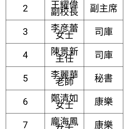
王耀偉
2
副主席
副校長
李彦蕾
3
司庫
女士
陳景新
4
司庫
主任
李麗華
5
秘書
老師
鄭清如
6
康樂
女士
龐海鳳
7
康樂
女士