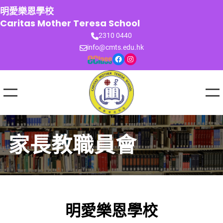
跳
明愛樂恩學校
至
Caritas Mother Teresa School
主
2310 0440
要
info@cmts.edu.hk
內
Facebook
Instagram
容
家長教職員會
明愛樂恩學校