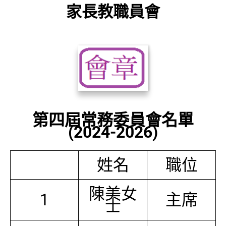
家長教職員會
第四屆常務委員會名單
(2024-2026)
姓名
職位
陳美女
1
主席
士