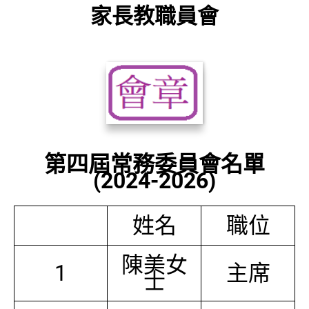
家長教職員會
第四屆常務委員會名單
(2024-2026)
姓名
職位
陳美女
1
主席
士