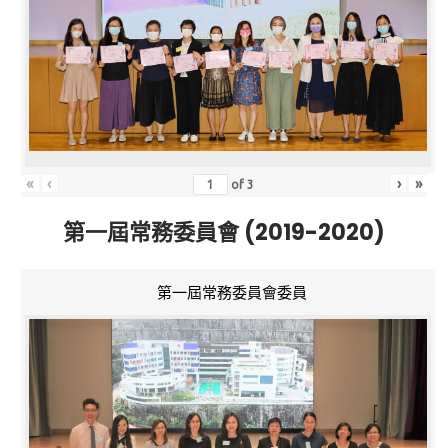
«
‹
›
»
of
3
第一屆常務委員會 (2019-2020)
第一屆常務委員會委員