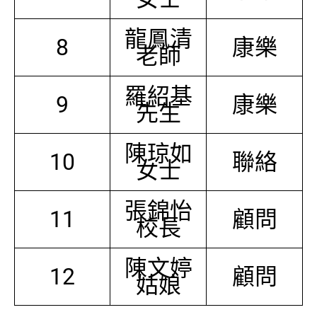
龍鳳清
8
康樂
老師
羅紹基
9
康樂
先生
陳琼如
10
聯絡
女士
張錦怡
11
顧問
校長
陳文婷
12
顧問
姑娘