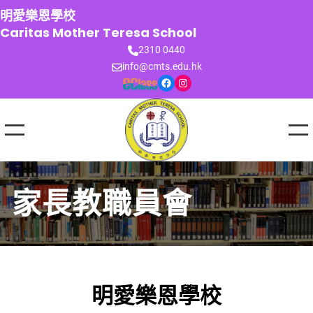
跳
明愛樂恩學校
至
Caritas Mother Teresa School
主
2310 0440
要
info@cmts.edu.hk
內
Facebook
Instagram
容
家長教職員會
明愛樂恩學校