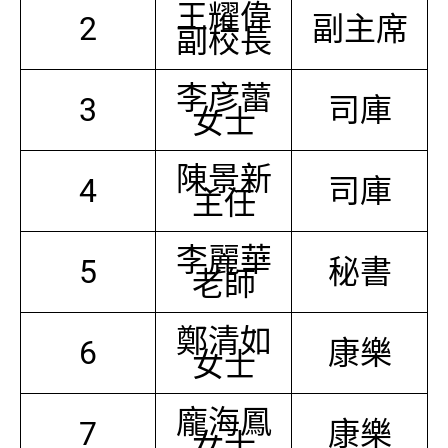
王耀偉
2
副主席
副校長
李彦蕾
3
司庫
女士
陳景新
4
司庫
主任
李麗華
5
秘書
老師
鄭清如
6
康樂
女士
龐海鳳
7
康樂
女士