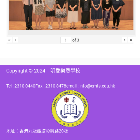
«
‹
›
»
of
3
Copyright © 2024
明愛樂恩學校
Tel : 2310 0440
Fax : 2310 8478
email : info@cmts.edu.hk
地址：香港九龍觀塘彩興路20號