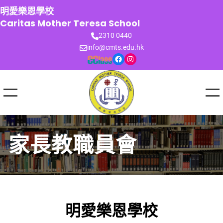
跳
明愛樂恩學校
至
Caritas Mother Teresa School
主
2310 0440
要
info@cmts.edu.hk
內
Facebook
Instagram
容
家長教職員會
明愛樂恩學校