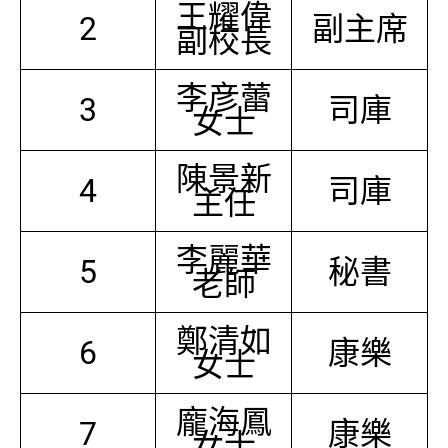
王耀偉
2
副主席
副校長
李彦蕾
3
司庫
女士
陳景新
4
司庫
主任
李麗華
5
秘書
老師
鄭清如
6
康樂
女士
龐海鳳
7
康樂
女士