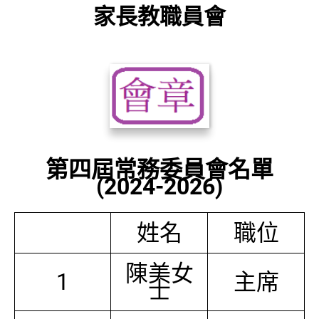
家長教職員會
第四屆常務委員會名單
(2024-2026)
姓名
職位
陳美女
1
主席
士