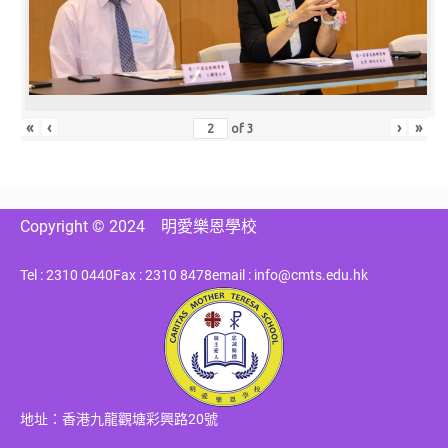
«
‹
›
»
of
3
Copyright © 2024
明愛樂恩學校
Tel : 2310 0440
Fax : 2310 8478
email : info@cmts.edu.hk
地址：香港九龍觀塘彩興路20號