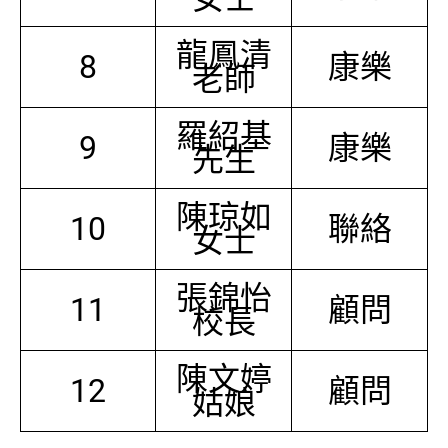
龍鳳清
8
康樂
老師
羅紹基
9
康樂
先生
陳琼如
10
聯絡
女士
張錦怡
11
顧問
校長
陳文婷
12
顧問
姑娘