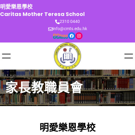
跳
明愛樂恩學校
至
Caritas Mother Teresa School
主
2310 0440
要
info@cmts.edu.hk
內
Facebook
Instagram
容
家長教職員會
明愛樂恩學校