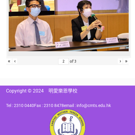
«
‹
›
»
of
3
Copyright © 2024
明愛樂恩學校
Tel : 2310 0440
Fax : 2310 8478
email : info@cmts.edu.hk