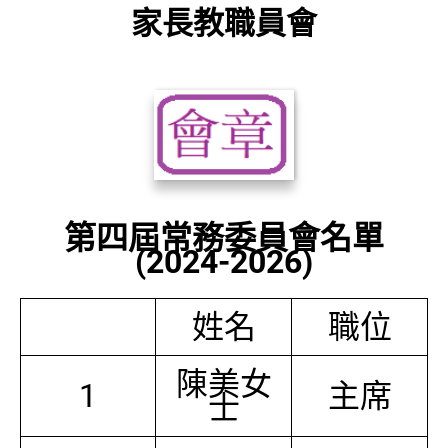
家長教職員會
第四屆常務委員會名單
(2024-2026)
姓名
職位
陳美女
1
主席
士