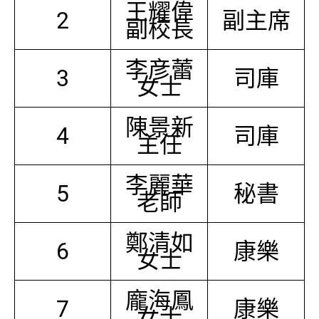
王耀偉
2
副主席
副校長
李彦蕾
3
司庫
女士
陳景新
4
司庫
主任
李麗華
5
秘書
老師
鄭清如
6
康樂
女士
龐海鳳
7
康樂
女士