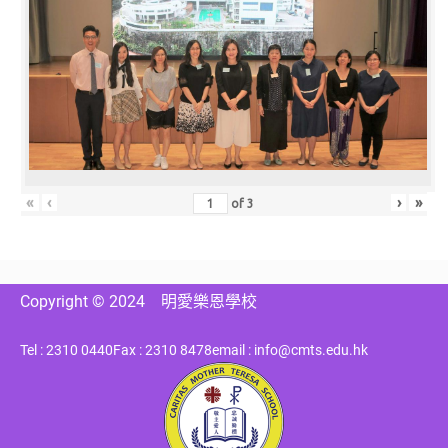
«
‹
›
»
of
3
Copyright © 2024
明愛樂恩學校
Tel : 2310 0440
Fax : 2310 8478
email : info@cmts.edu.hk