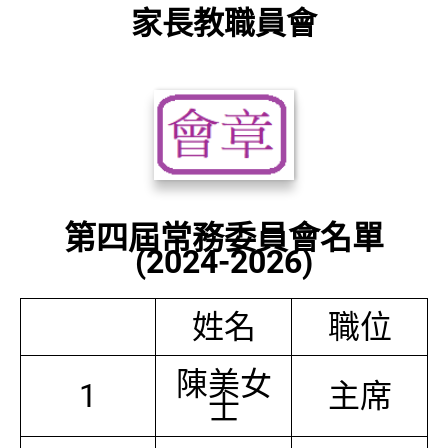
家長教職員會
第四屆常務委員會名單
(2024-2026)
姓名
職位
陳美女
1
主席
士