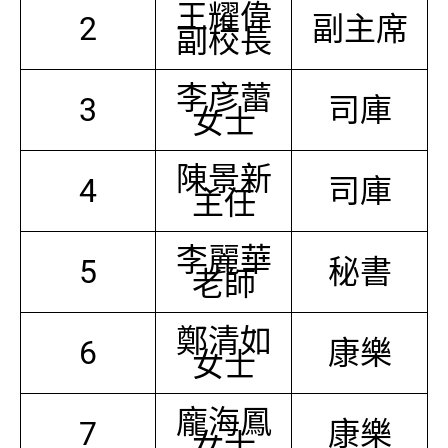
王耀偉
2
副主席
副校長
李彦蕾
3
司庫
女士
陳景新
4
司庫
主任
李麗華
5
秘書
老師
鄭清如
6
康樂
女士
龐海鳳
7
康樂
女士