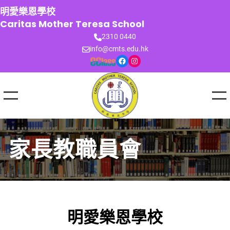
跳
明愛樂恩學校
至
Caritas Mother Teresa School
主
2310 0440
要
info@cmts.edu.hk
內
Facebook
Instagram
容
家長教職員會
明愛樂恩學校