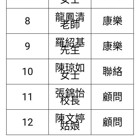
龍鳳清
8
康樂
老師
羅紹基
9
康樂
先生
陳琼如
10
聯絡
女士
張錦怡
11
顧問
校長
陳文婷
12
顧問
姑娘