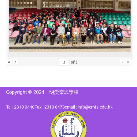
«
‹
›
»
of
3
Copyright © 2024
明愛樂恩學校
Tel : 2310 0440
Fax : 2310 8478
email : info@cmts.edu.hk