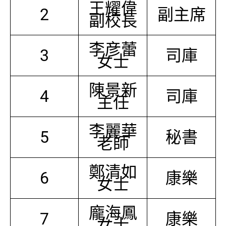
王耀偉
2
副主席
副校長
李彦蕾
3
司庫
女士
陳景新
4
司庫
主任
李麗華
5
秘書
老師
鄭清如
6
康樂
女士
龐海鳳
7
康樂
女士