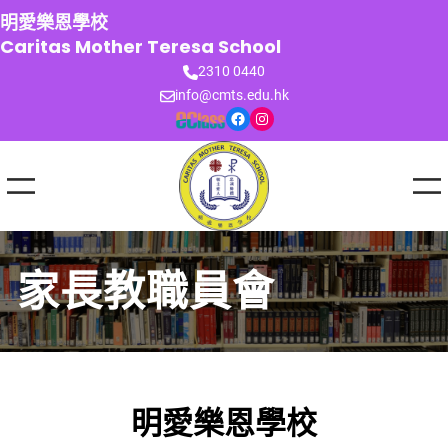
跳
明愛樂恩學校
至
Caritas Mother Teresa School
主
2310 0440
要
info@cmts.edu.hk
內
Facebook
Instagram
容
家長教職員會
明愛樂恩學校