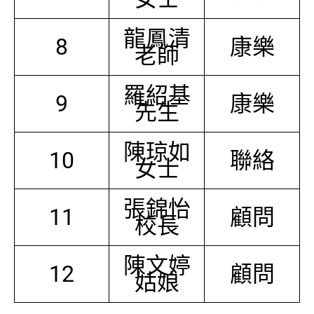
龍鳳清
8
康樂
老師
羅紹基
9
康樂
先生
陳琼如
10
聯絡
女士
張錦怡
11
顧問
校長
陳文婷
12
顧問
姑娘