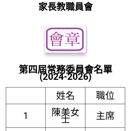
家長教職員會
第四屆常務委員會名單
(2024-2026)
姓名
職位
陳美女
1
主席
士