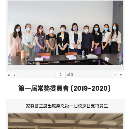
«
‹
›
»
of
3
第一屆常務委員會 (2019-2020)
家職會主席出席樂恩第一屆校運日支持員生