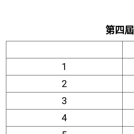
第四屆常
1
2
3
4