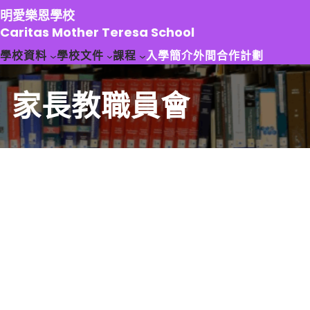
跳
明愛樂恩學校
至
Caritas Mother Teresa School
主
學校資料
學校文件
課程
入學簡介
外間合作計劃
要
內
容
家長教職員會