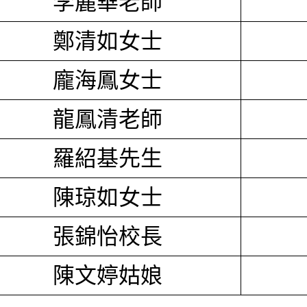
李麗華老師
鄭清如女士
龐海鳳女士
龍鳳清老師
羅紹基先生
陳琼如女士
張錦怡校長
陳文婷姑娘