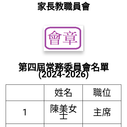
家長教職員會
第四屆常務委員會名單
(2024-2026)
姓名
職位
陳美女
1
主席
士