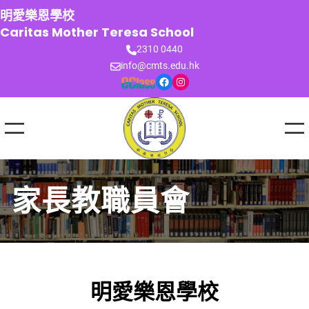
跳
明愛樂恩學校
至
Caritas Mother Teresa School
主
2310 0440
要
info@cmts.edu.hk
內
Facebook
Instagram
容
家長教職員會
明愛樂恩學校