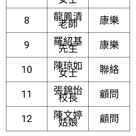
龍鳳清
8
康樂
老師
羅紹基
9
康樂
先生
陳琼如
10
聯絡
女士
張錦怡
11
顧問
校長
陳文婷
12
顧問
姑娘