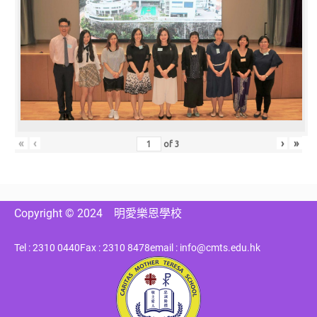
«
‹
›
»
of
3
Copyright © 2024
明愛樂恩學校
Tel : 2310 0440
Fax : 2310 8478
email : info@cmts.edu.hk