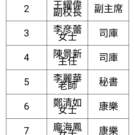
王耀偉
2
副主席
副校長
李彦蕾
3
司庫
女士
陳景新
4
司庫
主任
李麗華
5
秘書
老師
鄭清如
6
康樂
女士
龐海鳳
7
康樂
女士