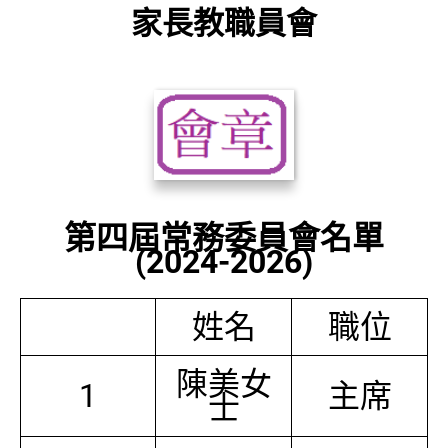
家長教職員會
第四屆常務委員會名單
(2024-2026)
姓名
職位
陳美女
1
主席
士