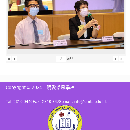
«
‹
›
»
of
3
Copyright © 2024
明愛樂恩學校
Tel : 2310 0440
Fax : 2310 8478
email : info@cmts.edu.hk