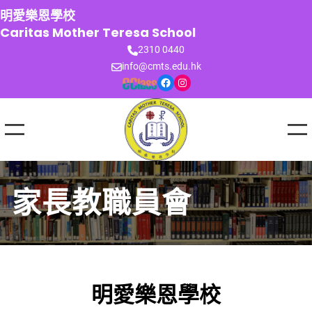
跳
明愛樂恩學校
至
Caritas Mother Teresa School
主
2310 0440
要
info@cmts.edu.hk
內
Facebook
Instagram
容
家長教職員會
明愛樂恩學校