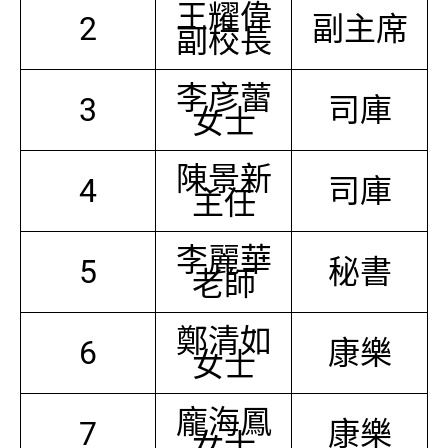
王耀偉
2
副主席
副校長
李彦蕾
3
司庫
女士
陳景新
4
司庫
主任
李麗華
5
秘書
老師
鄭清如
6
康樂
女士
龐海鳳
7
康樂
女士