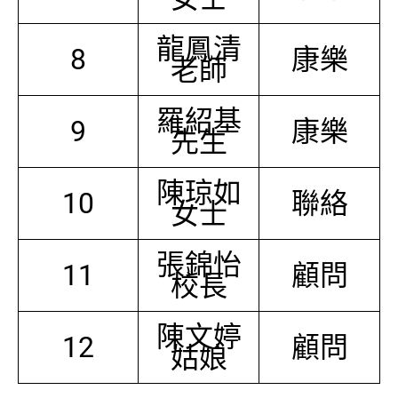
龍鳳清
8
康樂
老師
羅紹基
9
康樂
先生
陳琼如
10
聯絡
女士
張錦怡
11
顧問
校長
陳文婷
12
顧問
姑娘