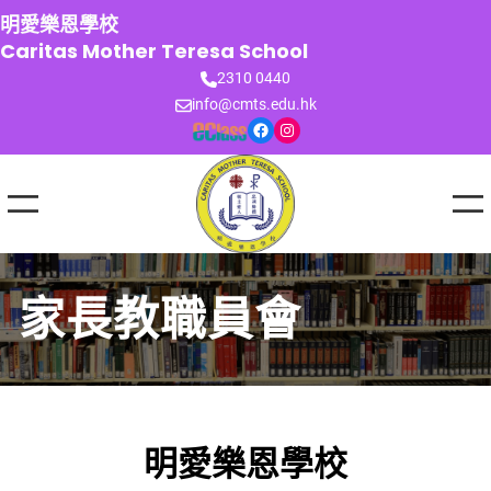
跳
明愛樂恩學校
至
Caritas Mother Teresa School
主
2310 0440
要
info@cmts.edu.hk
內
Facebook
Instagram
容
家長教職員會
明愛樂恩學校