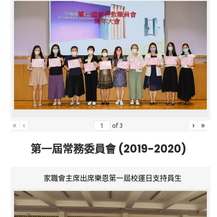
«
‹
›
»
of
3
第一屆常務委員會 (2019-2020)
家職會主席出席樂恩第一屆校運日支持員生