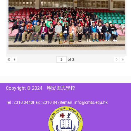
«
‹
›
»
of
3
Copyright © 2024
明愛樂恩學校
Tel : 2310 0440
Fax : 2310 8478
email : info@cmts.edu.hk