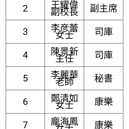
王耀偉
2
副主席
副校長
李彦蕾
3
司庫
女士
陳景新
4
司庫
主任
李麗華
5
秘書
老師
鄭清如
6
康樂
女士
龐海鳳
7
康樂
女士