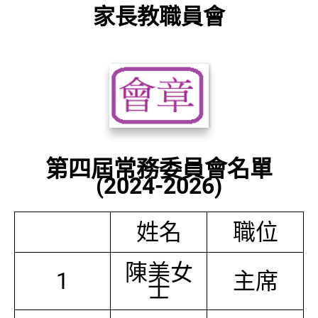
家長教職員會
第四屆常務委員會名單
(2024-2026)
姓名
職位
陳美女
1
主席
士