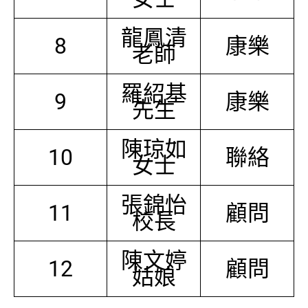
龍鳳清
8
康樂
老師
羅紹基
9
康樂
先生
陳琼如
10
聯絡
女士
張錦怡
11
顧問
校長
陳文婷
12
顧問
姑娘