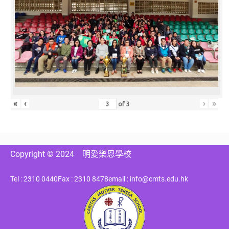
«
‹
›
»
of
3
Copyright © 2024
明愛樂恩學校
Tel : 2310 0440
Fax : 2310 8478
email : info@cmts.edu.hk