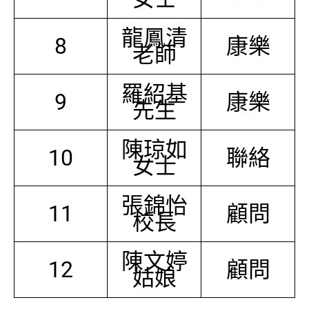
龍鳳清
8
康樂
老師
羅紹基
9
康樂
先生
陳琼如
10
聯絡
女士
張錦怡
11
顧問
校長
陳文婷
12
顧問
姑娘