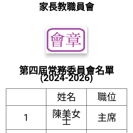
家長教職員會
第四屆常務委員會名單
(2024-2026)
姓名
職位
陳美女
1
主席
士