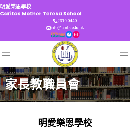
跳
明愛樂恩學校
至
Caritas Mother Teresa School
主
2310 0440
要
info@cmts.edu.hk
內
Facebook
Instagram
容
家長教職員會
明愛樂恩學校