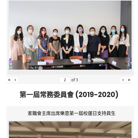
«
‹
›
»
of
3
第一屆常務委員會 (2019-2020)
家職會主席出席樂恩第一屆校運日支持員生