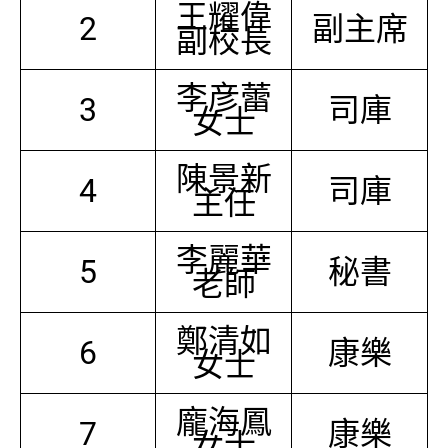
王耀偉
2
副主席
副校長
李彦蕾
3
司庫
女士
陳景新
4
司庫
主任
李麗華
5
秘書
老師
鄭清如
6
康樂
女士
龐海鳳
7
康樂
女士