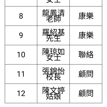
龍鳳清
8
康樂
老師
羅紹基
9
康樂
先生
陳琼如
10
聯絡
女士
張錦怡
11
顧問
校長
陳文婷
12
顧問
姑娘