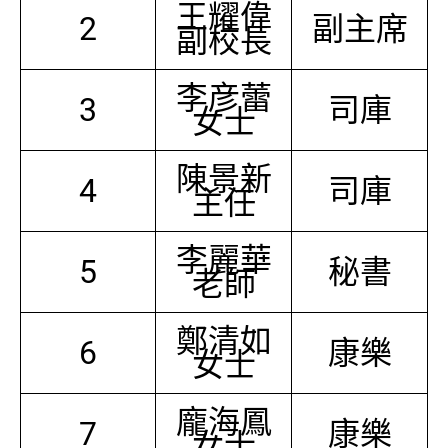
王耀偉
2
副主席
副校長
李彦蕾
3
司庫
女士
陳景新
4
司庫
主任
李麗華
5
秘書
老師
鄭清如
6
康樂
女士
龐海鳳
7
康樂
女士