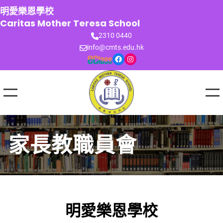
跳
明愛樂恩學校
至
Caritas Mother Teresa School
主
2310 0440
要
info@cmts.edu.hk
內
Facebook
Instagram
容
家長教職員會
明愛樂恩學校