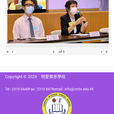
«
‹
›
»
of
3
Copyright © 2024
明愛樂恩學校
Tel : 2310 0440
Fax : 2310 8478
email : info@cmts.edu.hk