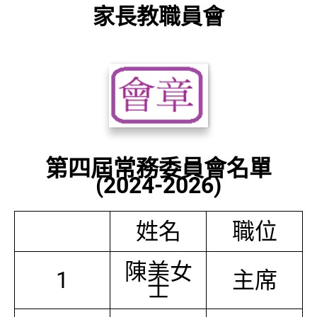
家長教職員會
第四屆常務委員會名單
(2024-2026)
姓名
職位
陳美女
1
主席
士