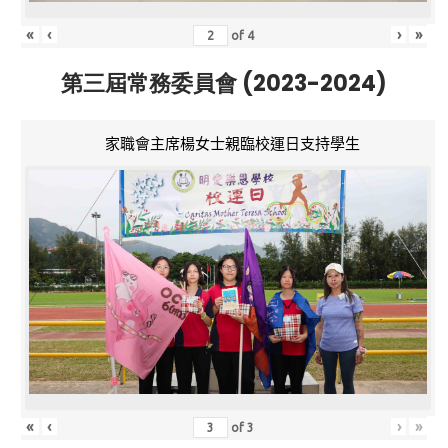
«
‹
›
»
of
4
第三屆常務委員會 (2023-2024)
家職會主席楊女士親臨校運日支持學生
«
‹
›
»
of
3