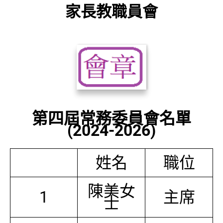
家長教職員會
第四屆常務委員會名單
(2024-2026)
姓名
職位
陳美女
1
主席
士