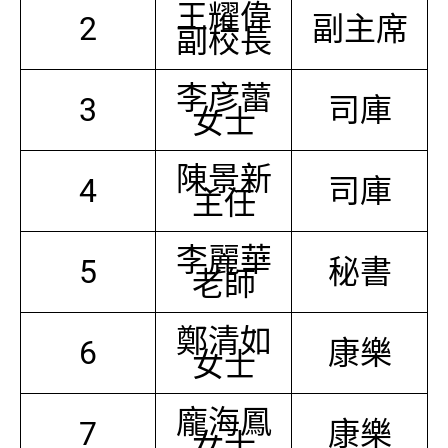
王耀偉
2
副主席
副校長
李彦蕾
3
司庫
女士
陳景新
4
司庫
主任
李麗華
5
秘書
老師
鄭清如
6
康樂
女士
龐海鳳
7
康樂
女士