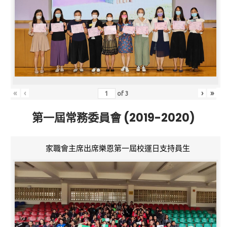
«
‹
›
»
of
3
第一屆常務委員會 (2019-2020)
家職會主席出席樂恩第一屆校運日支持員生