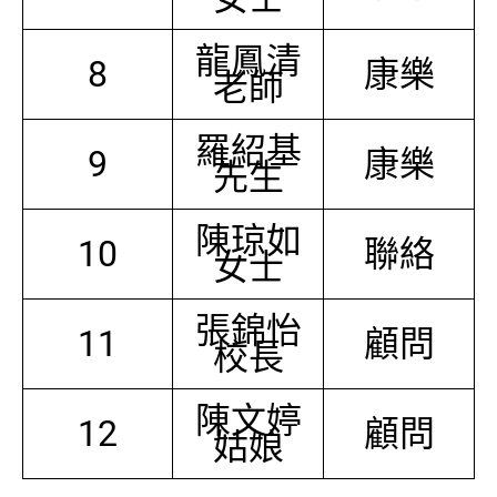
龍鳳清
8
康樂
老師
羅紹基
9
康樂
先生
陳琼如
10
聯絡
女士
張錦怡
11
顧問
校長
陳文婷
12
顧問
姑娘