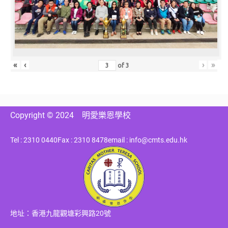
«
‹
›
»
of
3
Copyright © 2024
明愛樂恩學校
Tel : 2310 0440
Fax : 2310 8478
email : info@cmts.edu.hk
地址：香港九龍觀塘彩興路20號