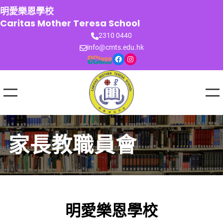
跳
明愛樂恩學校
至
Caritas Mother Teresa School
主
2310 0440
要
info@cmts.edu.hk
內
Facebook
Instagram
容
家長教職員會
明愛樂恩學校