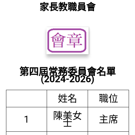
家長教職員會
第四屆常務委員會名單
(2024-2026)
姓名
職位
陳美女
1
主席
士