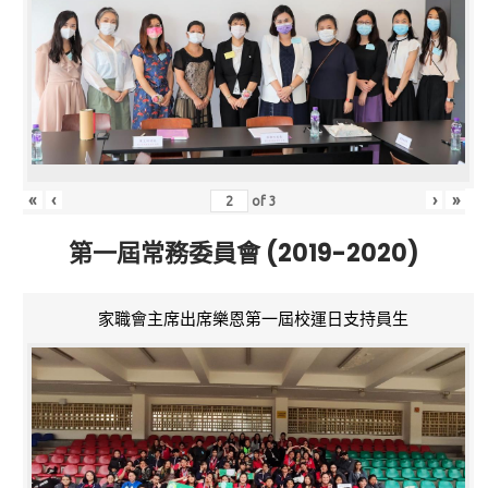
«
‹
›
»
of
3
第一屆常務委員會 (2019-2020)
家職會主席出席樂恩第一屆校運日支持員生