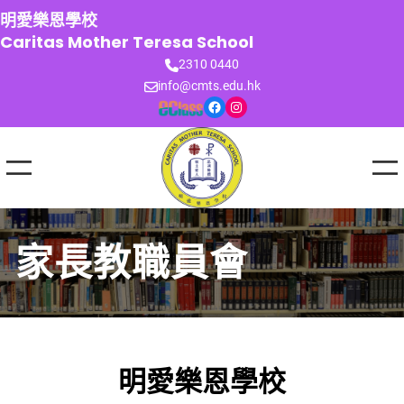
跳
明愛樂恩學校
至
Caritas Mother Teresa School
主
2310 0440
要
info@cmts.edu.hk
內
Facebook
Instagram
容
家長教職員會
明愛樂恩學校