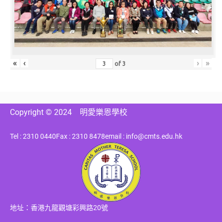
«
‹
›
»
of
3
Copyright © 2024
明愛樂恩學校
Tel : 2310 0440
Fax : 2310 8478
email : info@cmts.edu.hk
地址：香港九龍觀塘彩興路20號