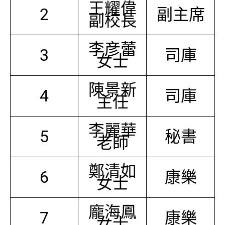
王耀偉
2
副主席
副校長
李彦蕾
3
司庫
女士
陳景新
4
司庫
主任
李麗華
5
秘書
老師
鄭清如
6
康樂
女士
龐海鳳
7
康樂
女士