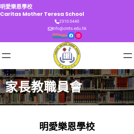
跳
明愛樂恩學校
至
Caritas Mother Teresa School
主
2310 0440
要
info@cmts.edu.hk
內
Facebook
Instagram
容
家長教職員會
明愛樂恩學校