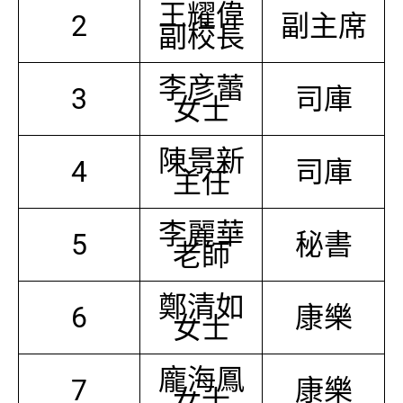
王耀偉
2
副主席
副校長
李彦蕾
3
司庫
女士
陳景新
4
司庫
主任
李麗華
5
秘書
老師
鄭清如
6
康樂
女士
龐海鳳
7
康樂
女士