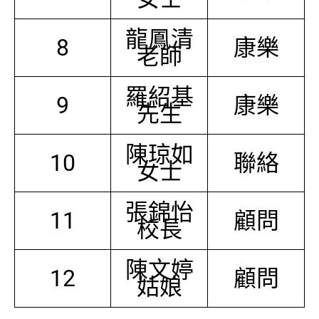
龍鳳清
8
康樂
老師
羅紹基
9
康樂
先生
陳琼如
10
聯絡
女士
張錦怡
11
顧問
校長
陳文婷
12
顧問
姑娘