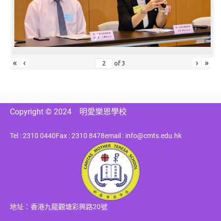
«
‹
›
»
of
3
Copyright © 2024
明愛樂恩學校
Tel : 2310 0440
Fax : 2310 8478
email : info@cmts.edu.hk
地址：香港九龍觀塘彩興路20號