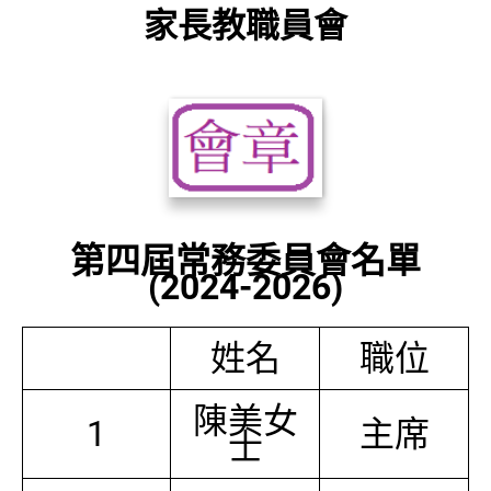
家長教職員會
第四屆常務委員會名單
(2024-2026)
姓名
職位
陳美女
1
主席
士