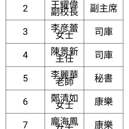
王耀偉
2
副主席
副校長
李彦蕾
3
司庫
女士
陳景新
4
司庫
主任
李麗華
5
秘書
老師
鄭清如
6
康樂
女士
龐海鳳
7
康樂
女士