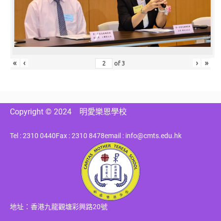
«
‹
›
»
of
3
Copyright © 2024
明愛樂恩學校
Tel : 2310 0440
Fax : 2310 8478
email : info@cmts.edu.hk
地址：香港九龍觀塘彩興路20號