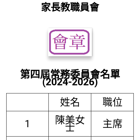
家長教職員會
第四屆常務委員會名單
(2024-2026)
姓名
職位
陳美女
1
主席
士