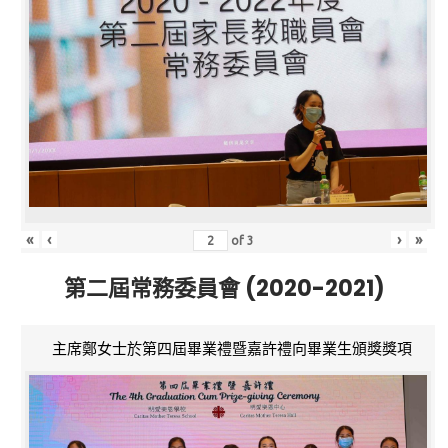
«
‹
›
»
of
3
第二屆常務委員會 (2020-2021)
主席鄭女士於第四屆畢業禮暨嘉許禮向畢業生頒獎獎項