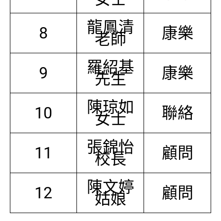
龍鳳清
8
康樂
老師
羅紹基
9
康樂
先生
陳琼如
10
聯絡
女士
張錦怡
11
顧問
校長
陳文婷
12
顧問
姑娘