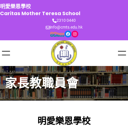
跳
明愛樂恩學校
至
Caritas Mother Teresa School
主
2310 0440
要
info@cmts.edu.hk
內
Facebook
Instagram
容
家長教職員會
明愛樂恩學校