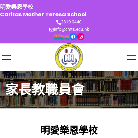
跳
明愛樂恩學校
至
Caritas Mother Teresa School
主
2310 0440
要
info@cmts.edu.hk
內
Facebook
Instagram
容
家長教職員會
明愛樂恩學校