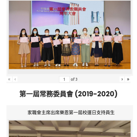
«
‹
›
»
of
3
第一屆常務委員會 (2019-2020)
家職會主席出席樂恩第一屆校運日支持員生