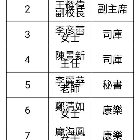
王耀偉
2
副主席
副校長
李彦蕾
3
司庫
女士
陳景新
4
司庫
主任
李麗華
5
秘書
老師
鄭清如
6
康樂
女士
龐海鳳
7
康樂
女士