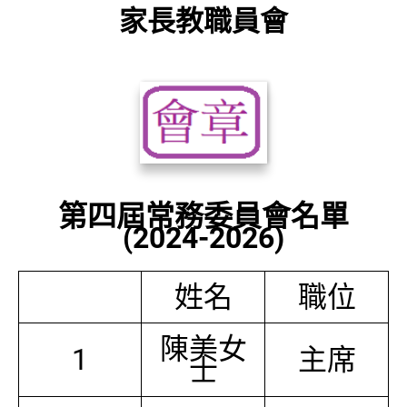
家長教職員會
第四屆常務委員會名單
(2024-2026)
姓名
職位
陳美女
1
主席
士