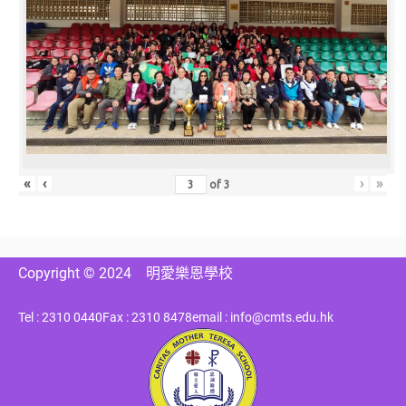
«
‹
›
»
of
3
Copyright © 2024
明愛樂恩學校
Tel : 2310 0440
Fax : 2310 8478
email : info@cmts.edu.hk