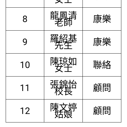
龍鳳清
8
康樂
老師
羅紹基
9
康樂
先生
陳琼如
10
聯絡
女士
張錦怡
11
顧問
校長
陳文婷
12
顧問
姑娘