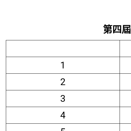
第四屆常
1
2
3
4