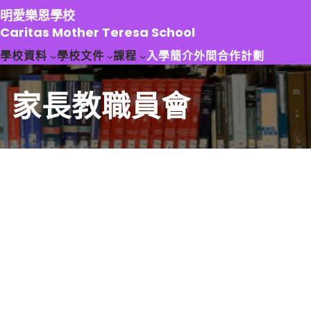
跳
明愛樂恩學校
至
Caritas Mother Teresa School
主
學校資料
學校文件
課程
入學簡介
外間合作計劃
要
內
容
家長教職員會