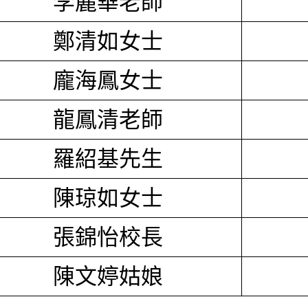
李麗華老師
鄭清如女士
龐海鳳女士
龍鳳清老師
羅紹基先生
陳琼如女士
張錦怡校長
陳文婷姑娘