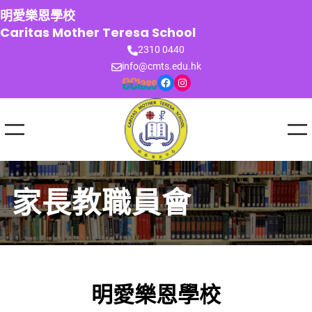
跳
明愛樂恩學校
至
Caritas Mother Teresa School
主
2310 0440
要
info@cmts.edu.hk
內
Facebook
Instagram
容
家長教職員會
明愛樂恩學校