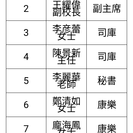
王耀偉
2
副主席
副校長
李彦蕾
3
司庫
女士
陳景新
4
司庫
主任
李麗華
5
秘書
老師
鄭清如
6
康樂
女士
龐海鳳
7
康樂
女士