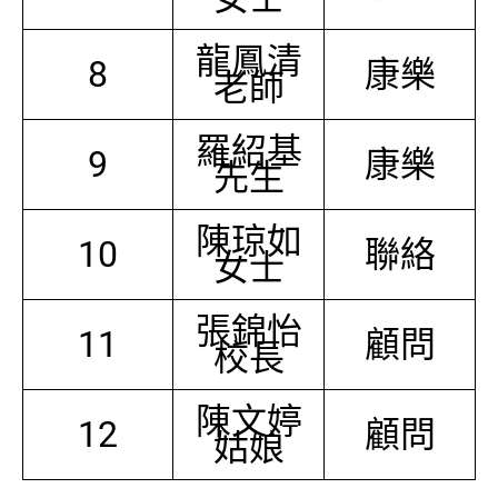
龍鳳清
8
康樂
老師
羅紹基
9
康樂
先生
陳琼如
10
聯絡
女士
張錦怡
11
顧問
校長
陳文婷
12
顧問
姑娘