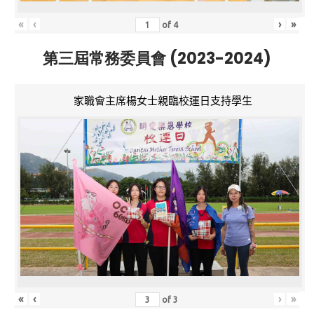
«
‹
›
»
of
4
第三屆常務委員會 (2023-2024)
家職會主席楊女士親臨校運日支持學生
«
‹
›
»
of
3