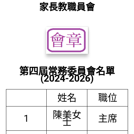
家長教職員會
第四屆常務委員會名單
(2024-2026)
姓名
職位
陳美女
1
主席
士