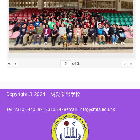
«
‹
›
»
of
3
Copyright © 2024
明愛樂恩學校
Tel : 2310 0440
Fax : 2310 8478
email : info@cmts.edu.hk