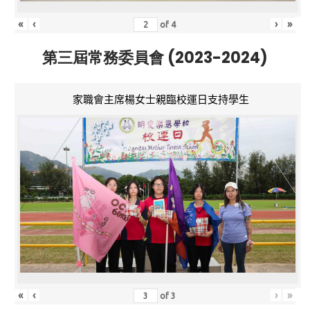
«
‹
›
»
of
4
第三屆常務委員會 (2023-2024)
家職會主席楊女士親臨校運日支持學生
«
‹
›
»
of
3