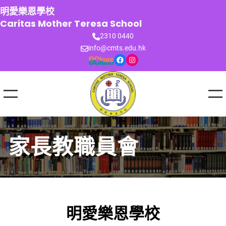
跳
明愛樂恩學校
至
Caritas Mother Teresa School
主
2310 0440
要
info@cmts.edu.hk
內
Facebook
Instagram
容
家長教職員會
明愛樂恩學校