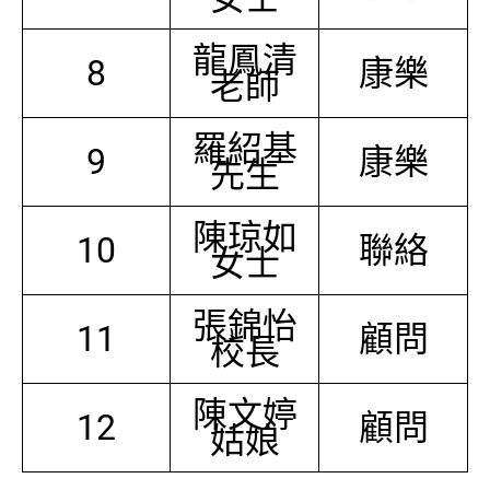
龍鳳清
8
康樂
老師
羅紹基
9
康樂
先生
陳琼如
10
聯絡
女士
張錦怡
11
顧問
校長
陳文婷
12
顧問
姑娘