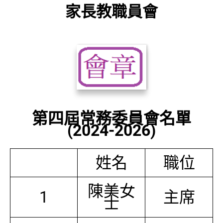
家長教職員會
第四屆常務委員會名單
(2024-2026)
姓名
職位
陳美女
1
主席
士