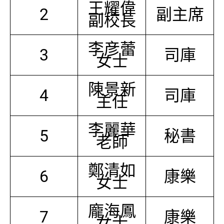
王耀偉
2
副主席
副校長
李彦蕾
3
司庫
女士
陳景新
4
司庫
主任
李麗華
5
秘書
老師
鄭清如
6
康樂
女士
龐海鳳
7
康樂
女士