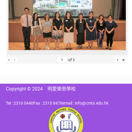
«
‹
›
»
of
3
Copyright © 2024
明愛樂恩學校
Tel : 2310 0440
Fax : 2310 8478
email : info@cmts.edu.hk