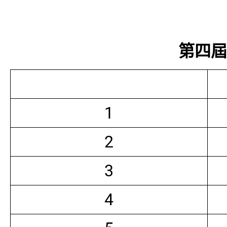
第四屆常
1
2
3
4