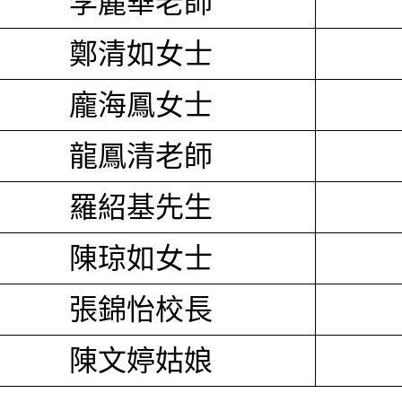
李麗華老師
鄭清如女士
龐海鳳女士
龍鳳清老師
羅紹基先生
陳琼如女士
張錦怡校長
陳文婷姑娘