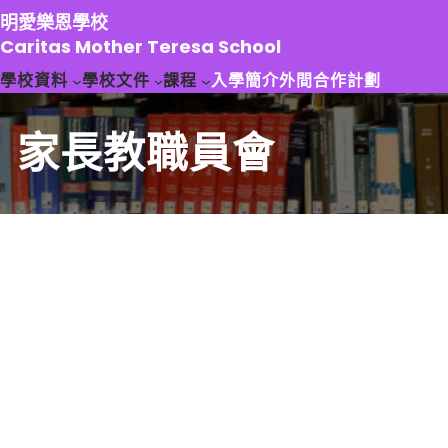
跳
明愛樂恩學校
至
Caritas Mother Teresa School
主
學校資料
學校文件
課程
入學簡介
外間合作計劃
要
內
容
家長教職員會