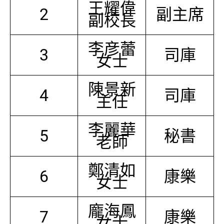
王耀偉
2
副主席
副校長
李彦蕾
3
司庫
女士
陳景新
4
司庫
主任
李麗華
5
秘書
老師
鄭清如
6
康樂
女士
龐海鳳
7
康樂
女士