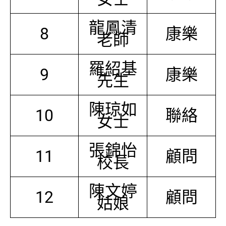
龍鳳清
8
康樂
老師
羅紹基
9
康樂
先生
陳琼如
10
聯絡
女士
張錦怡
11
顧問
校長
陳文婷
12
顧問
姑娘