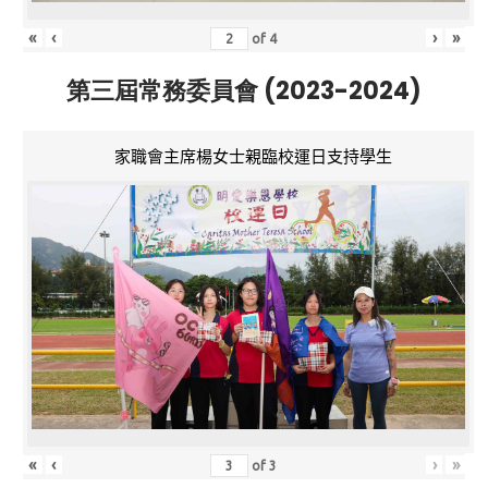
«
‹
›
»
of
4
第三屆常務委員會 (2023-2024)
家職會主席楊女士親臨校運日支持學生
«
‹
›
»
of
3