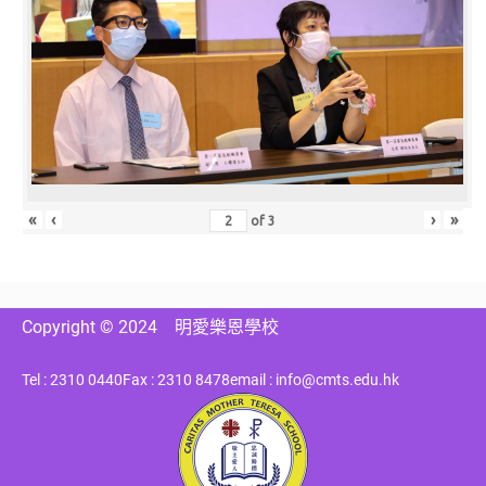
«
‹
›
»
of
3
Copyright © 2024
明愛樂恩學校
Tel : 2310 0440
Fax : 2310 8478
email : info@cmts.edu.hk