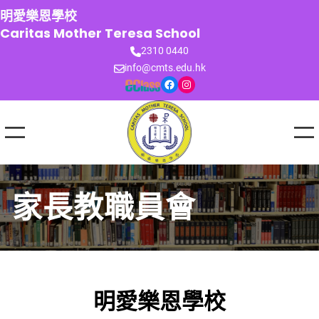
跳
明愛樂恩學校
至
Caritas Mother Teresa School
主
2310 0440
要
info@cmts.edu.hk
內
Facebook
Instagram
容
家長教職員會
明愛樂恩學校