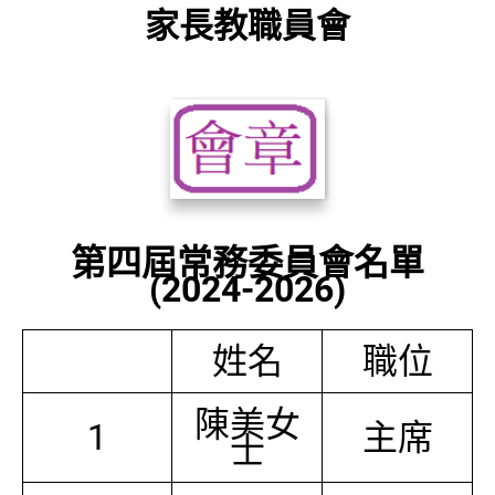
家長教職員會
第四屆常務委員會名單
(2024-2026)
姓名
職位
陳美女
1
主席
士