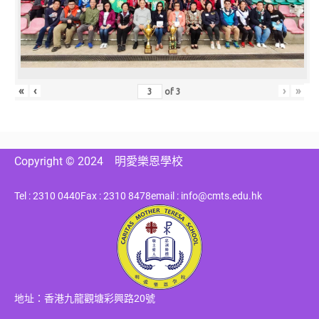
«
‹
›
»
of
3
Copyright © 2024
明愛樂恩學校
Tel : 2310 0440
Fax : 2310 8478
email : info@cmts.edu.hk
地址：香港九龍觀塘彩興路20號