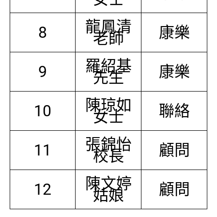
龍鳳清
8
康樂
老師
羅紹基
9
康樂
先生
陳琼如
10
聯絡
女士
張錦怡
11
顧問
校長
陳文婷
12
顧問
姑娘