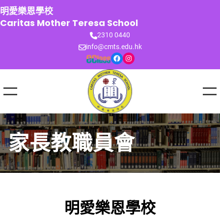
跳
明愛樂恩學校
至
Caritas Mother Teresa School
主
2310 0440
要
info@cmts.edu.hk
內
Facebook
Instagram
容
家長教職員會
明愛樂恩學校