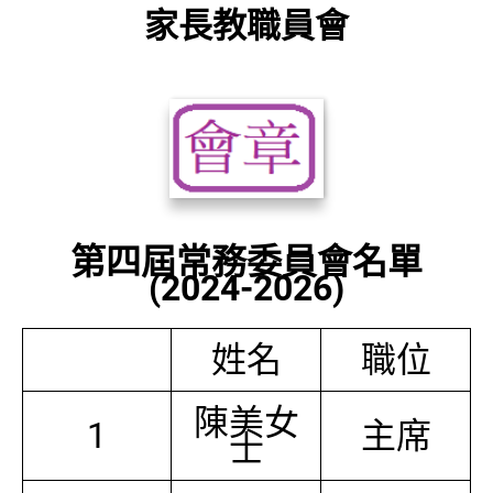
家長教職員會
第四屆常務委員會名單
(2024-2026)
姓名
職位
陳美女
1
主席
士