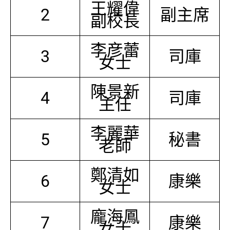
王耀偉
2
副主席
副校長
李彦蕾
3
司庫
女士
陳景新
4
司庫
主任
李麗華
5
秘書
老師
鄭清如
6
康樂
女士
龐海鳳
7
康樂
女士