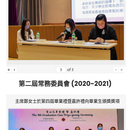
«
‹
›
»
of
3
第二屆常務委員會 (2020-2021)
主席鄭女士於第四屆畢業禮暨嘉許禮向畢業生頒獎獎項