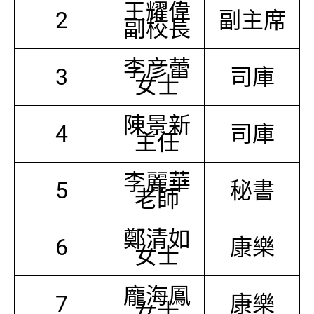
王耀偉
2
副主席
副校長
李彦蕾
3
司庫
女士
陳景新
4
司庫
主任
李麗華
5
秘書
老師
鄭清如
6
康樂
女士
龐海鳳
7
康樂
女士