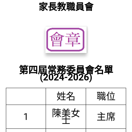
家長教職員會
第四屆常務委員會名單
(2024-2026)
姓名
職位
陳美女
1
主席
士