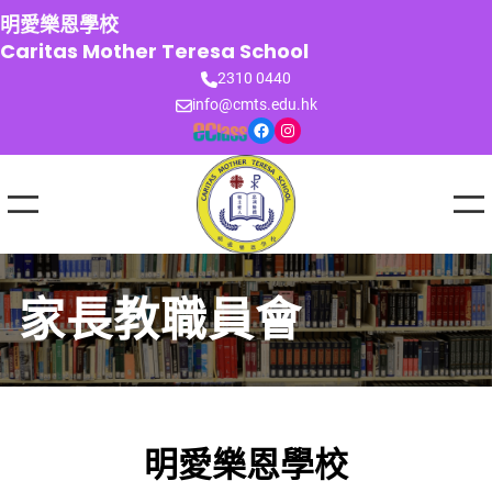
跳
明愛樂恩學校
至
Caritas Mother Teresa School
主
2310 0440
要
info@cmts.edu.hk
內
Facebook
Instagram
容
家長教職員會
明愛樂恩學校