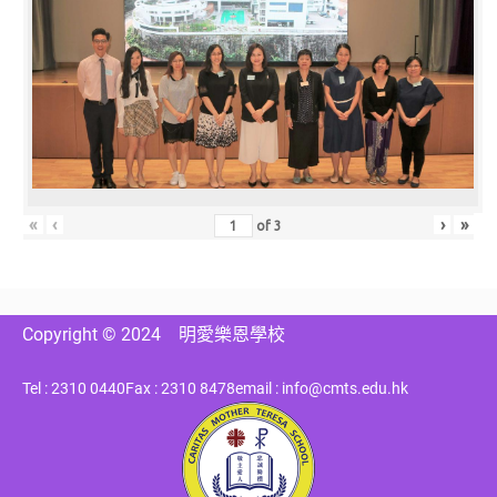
«
‹
›
»
of
3
Copyright © 2024
明愛樂恩學校
Tel : 2310 0440
Fax : 2310 8478
email : info@cmts.edu.hk