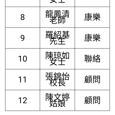
龍鳳清
8
康樂
老師
羅紹基
9
康樂
先生
陳琼如
10
聯絡
女士
張錦怡
11
顧問
校長
陳文婷
12
顧問
姑娘