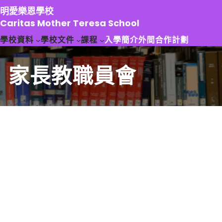
跳
明愛樂恩學校
至
Caritas Mother Teresa School
主
學校資料
學校文件
課程
入學簡介
外間合作計劃
要
內
容
家長教職員會