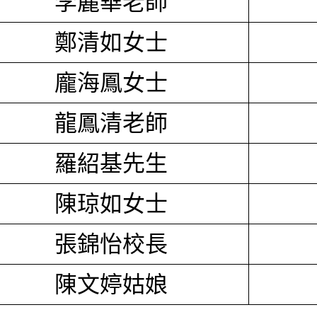
李麗華老師
鄭清如女士
龐海鳳女士
龍鳳清老師
羅紹基先生
陳琼如女士
張錦怡校長
陳文婷姑娘