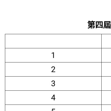
第四屆常
1
2
3
4