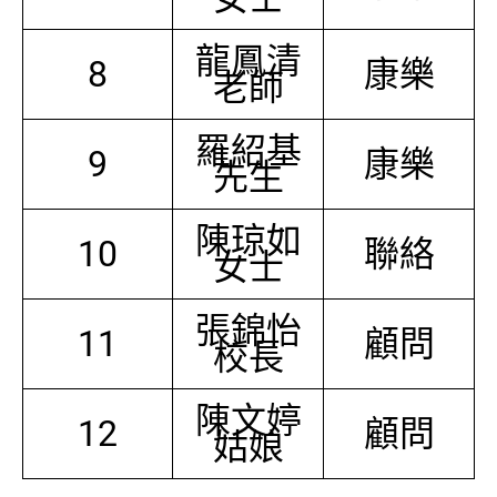
龍鳳清
8
康樂
老師
羅紹基
9
康樂
先生
陳琼如
10
聯絡
女士
張錦怡
11
顧問
校長
陳文婷
12
顧問
姑娘