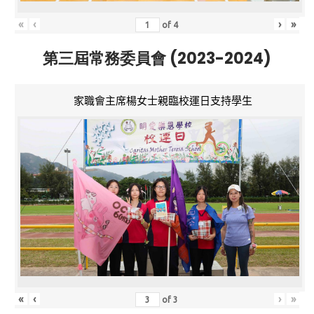
«
‹
›
»
of
4
第三屆常務委員會 (2023-2024)
家職會主席楊女士親臨校運日支持學生
«
‹
›
»
of
3