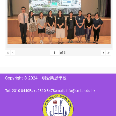
«
‹
›
»
of
3
Copyright © 2024
明愛樂恩學校
Tel : 2310 0440
Fax : 2310 8478
email : info@cmts.edu.hk