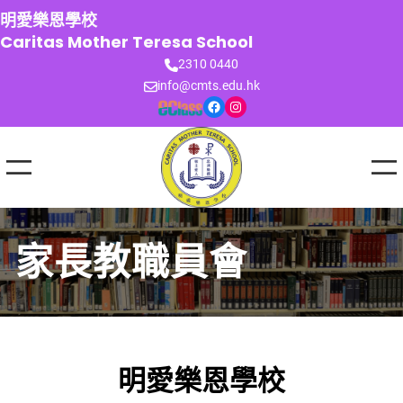
跳
明愛樂恩學校
至
Caritas Mother Teresa School
主
2310 0440
要
info@cmts.edu.hk
內
Facebook
Instagram
容
家長教職員會
明愛樂恩學校