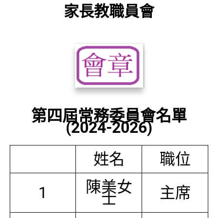
家長教職員會
第四屆常務委員會名單
(2024-2026)
姓名
職位
陳美女
1
主席
士