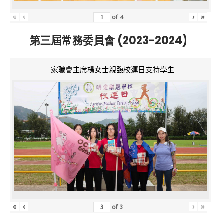
«
‹
›
»
of
4
第三屆常務委員會 (2023-2024)
家職會主席楊女士親臨校運日支持學生
«
‹
›
»
of
3