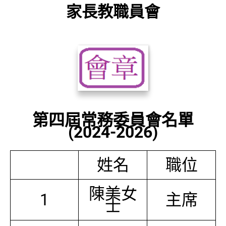
家長教職員會
第四屆常務委員會名單
(2024-2026)
姓名
職位
陳美女
1
主席
士