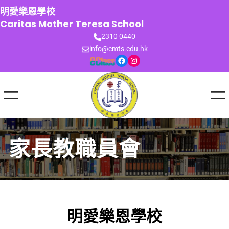
跳
明愛樂恩學校
至
Caritas Mother Teresa School
主
2310 0440
要
info@cmts.edu.hk
內
Facebook
Instagram
容
家長教職員會
明愛樂恩學校