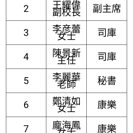
王耀偉
2
副主席
副校長
李彦蕾
3
司庫
女士
陳景新
4
司庫
主任
李麗華
5
秘書
老師
鄭清如
6
康樂
女士
龐海鳳
7
康樂
女士