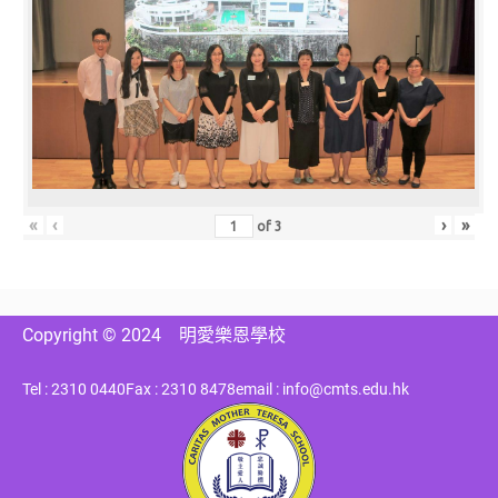
«
‹
›
»
of
3
Copyright © 2024
明愛樂恩學校
Tel : 2310 0440
Fax : 2310 8478
email : info@cmts.edu.hk