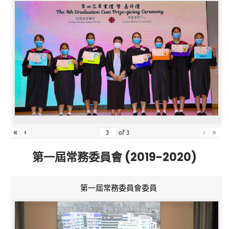
«
‹
›
»
of
3
第一屆常務委員會 (2019-2020)
第一屆常務委員會委員