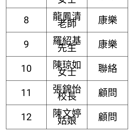
龍鳳清
8
康樂
老師
羅紹基
9
康樂
先生
陳琼如
10
聯絡
女士
張錦怡
11
顧問
校長
陳文婷
12
顧問
姑娘