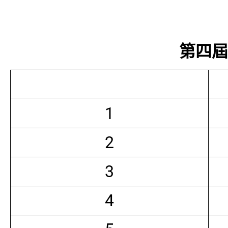
第四屆常
1
2
3
4