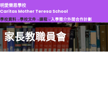
跳
明愛樂恩學校
至
Caritas Mother Teresa School
主
學校資料
學校文件
課程
入學簡介
外間合作計劃
要
內
容
家長教職員會