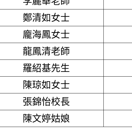
李麗華老師
鄭清如女士
龐海鳳女士
龍鳳清老師
羅紹基先生
陳琼如女士
張錦怡校長
陳文婷姑娘