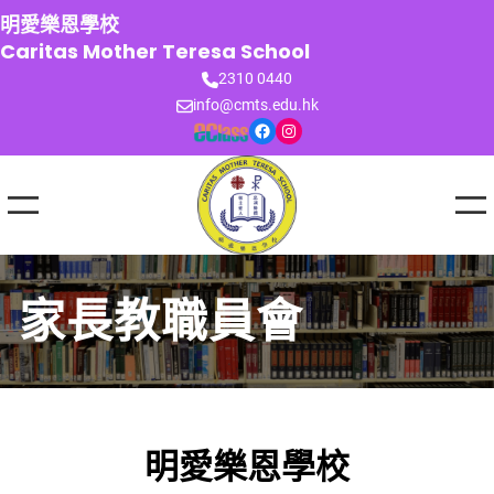
跳
明愛樂恩學校
至
Caritas Mother Teresa School
主
2310 0440
要
info@cmts.edu.hk
內
Facebook
Instagram
容
家長教職員會
明愛樂恩學校