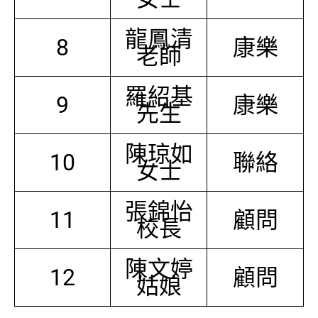
龍鳳清
8
康樂
老師
羅紹基
9
康樂
先生
陳琼如
10
聯絡
女士
張錦怡
11
顧問
校長
陳文婷
12
顧問
姑娘