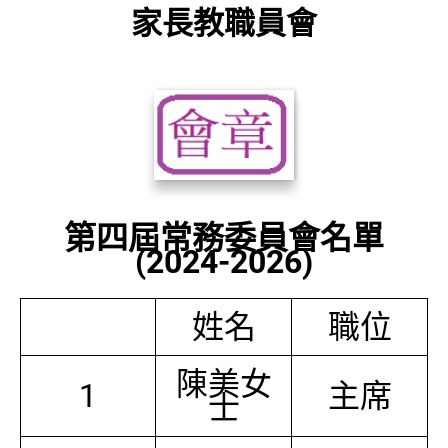
家長教職員會
第四屆常務委員會名單
(2024-2026)
姓名
職位
陳美女
1
主席
士