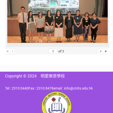
«
‹
›
»
of
3
Copyright © 2024
明愛樂恩學校
Tel : 2310 0440
Fax : 2310 8478
email : info@cmts.edu.hk