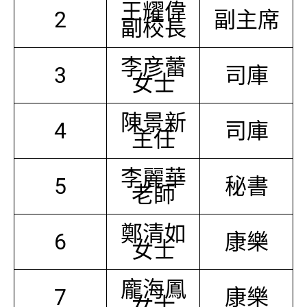
王耀偉
2
副主席
副校長
李彦蕾
3
司庫
女士
陳景新
4
司庫
主任
李麗華
5
秘書
老師
鄭清如
6
康樂
女士
龐海鳳
7
康樂
女士