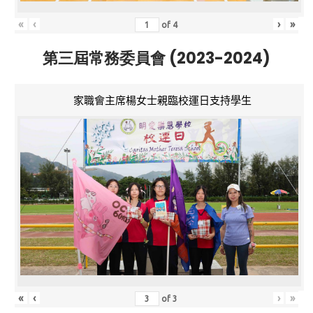
«
‹
›
»
of
4
第三屆常務委員會 (2023-2024)
家職會主席楊女士親臨校運日支持學生
«
‹
›
»
of
3