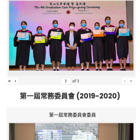
«
‹
›
»
of
3
第一屆常務委員會 (2019-2020)
第一屆常務委員會委員