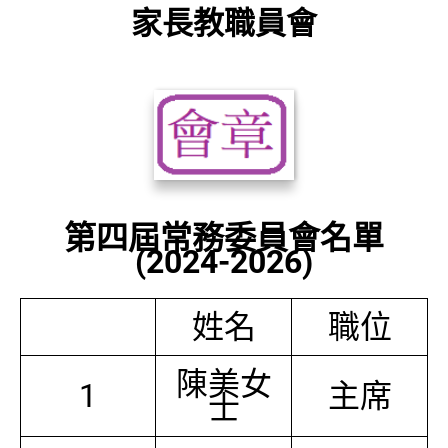
家長教職員會
第四屆常務委員會名單
(2024-2026)
姓名
職位
陳美女
1
主席
士