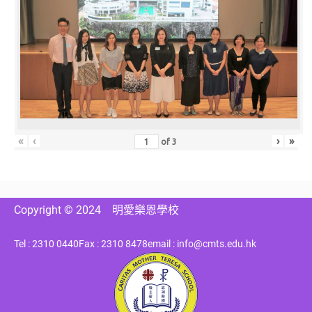
«
‹
›
»
of
3
Copyright © 2024
明愛樂恩學校
Tel : 2310 0440
Fax : 2310 8478
email : info@cmts.edu.hk