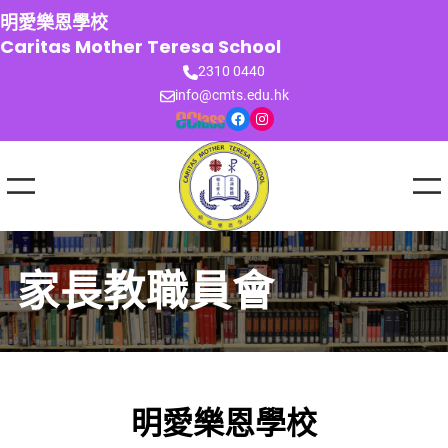
跳
明愛樂恩學校
至
Caritas Mother Teresa School
主
2310 0440
要
info@cmts.edu.hk
內
Facebook
Instagram
容
家長教職員會
明愛樂恩學校