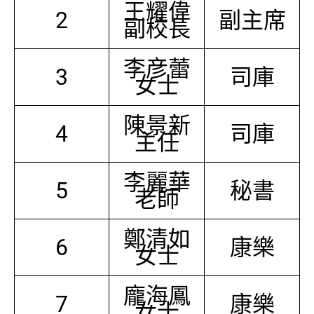
王耀偉
2
副主席
副校長
李彦蕾
3
司庫
女士
陳景新
4
司庫
主任
李麗華
5
秘書
老師
鄭清如
6
康樂
女士
龐海鳳
7
康樂
女士