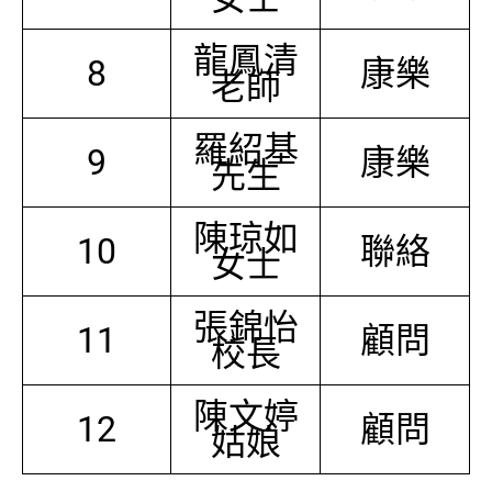
龍鳳清
8
康樂
老師
羅紹基
9
康樂
先生
陳琼如
10
聯絡
女士
張錦怡
11
顧問
校長
陳文婷
12
顧問
姑娘