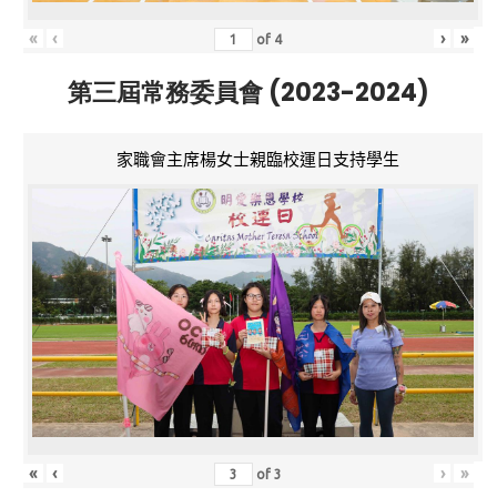
«
‹
›
»
of
4
第三屆常務委員會 (2023-2024)
家職會主席楊女士親臨校運日支持學生
«
‹
›
»
of
3