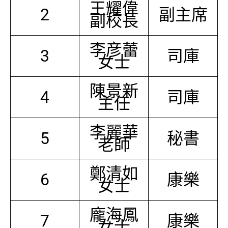
王耀偉
2
副主席
副校長
李彦蕾
3
司庫
女士
陳景新
4
司庫
主任
李麗華
5
秘書
老師
鄭清如
6
康樂
女士
龐海鳳
7
康樂
女士