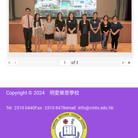
«
‹
›
»
of
3
Copyright © 2024
明愛樂恩學校
Tel : 2310 0440
Fax : 2310 8478
email : info@cmts.edu.hk