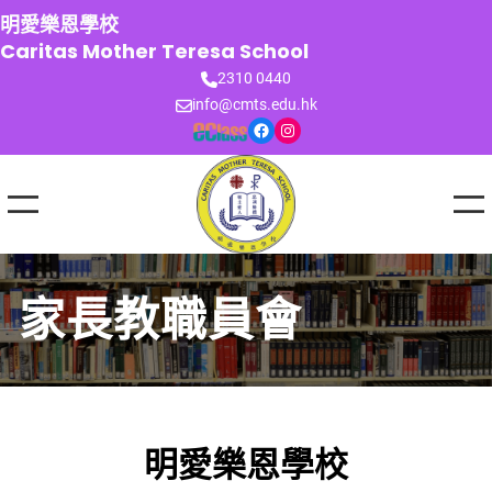
跳
明愛樂恩學校
至
Caritas Mother Teresa School
主
2310 0440
要
info@cmts.edu.hk
內
Facebook
Instagram
容
家長教職員會
明愛樂恩學校