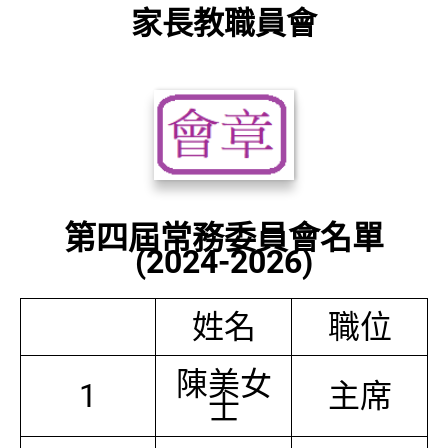
家長教職員會
第四屆常務委員會名單
(2024-2026)
姓名
職位
陳美女
1
主席
士