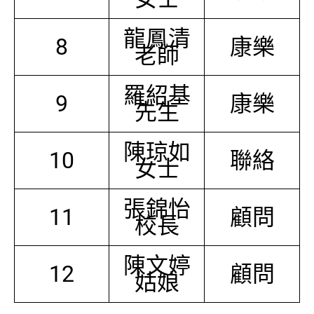
龍鳳清
8
康樂
老師
羅紹基
9
康樂
先生
陳琼如
10
聯絡
女士
張錦怡
11
顧問
校長
陳文婷
12
顧問
姑娘