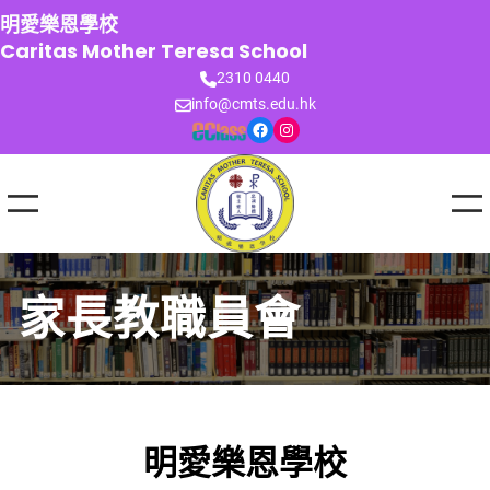
跳
明愛樂恩學校
至
Caritas Mother Teresa School
主
2310 0440
要
info@cmts.edu.hk
內
Facebook
Instagram
容
家長教職員會
明愛樂恩學校