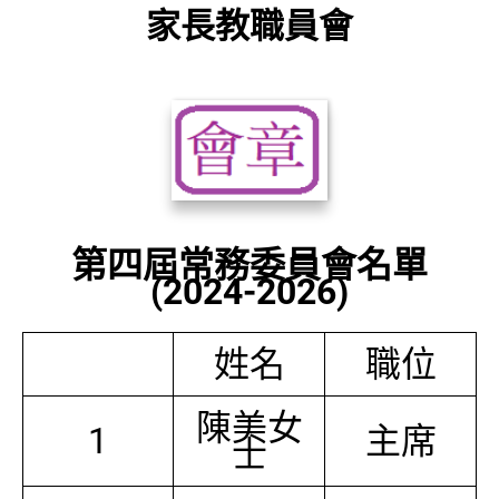
家長教職員會
第四屆常務委員會名單
(2024-2026)
姓名
職位
陳美女
1
主席
士