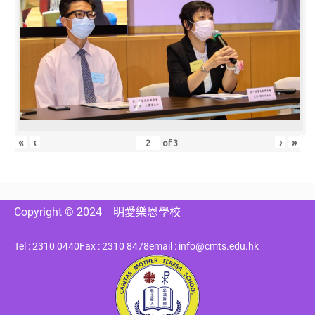
«
‹
›
»
of
3
Copyright © 2024
明愛樂恩學校
Tel : 2310 0440
Fax : 2310 8478
email : info@cmts.edu.hk