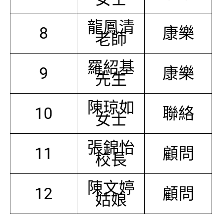
龍鳳清
8
康樂
老師
羅紹基
9
康樂
先生
陳琼如
10
聯絡
女士
張錦怡
11
顧問
校長
陳文婷
12
顧問
姑娘