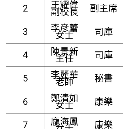
王耀偉
2
副主席
副校長
李彦蕾
3
司庫
女士
陳景新
4
司庫
主任
李麗華
5
秘書
老師
鄭清如
6
康樂
女士
龐海鳳
7
康樂
女士