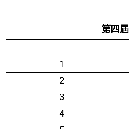
第四屆常
1
2
3
4