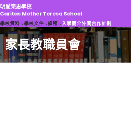
跳
明愛樂恩學校
至
Caritas Mother Teresa School
主
學校資料
學校文件
課程
入學簡介
外間合作計劃
要
內
容
家長教職員會