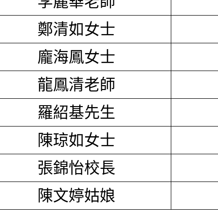
李麗華老師
鄭清如女士
龐海鳳女士
龍鳳清老師
羅紹基先生
陳琼如女士
張錦怡校長
陳文婷姑娘