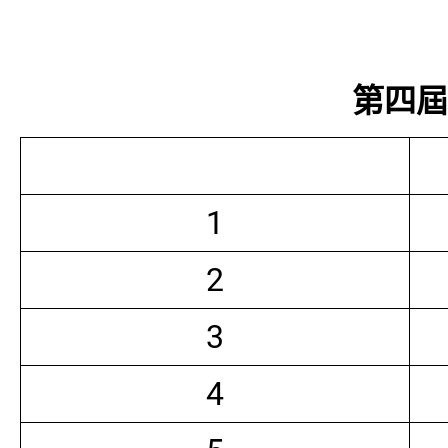
第四屆常
1
2
3
4