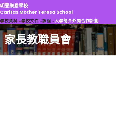
跳
明愛樂恩學校
至
Caritas Mother Teresa School
主
學校資料
學校文件
課程
入學簡介
外間合作計劃
要
內
容
家長教職員會