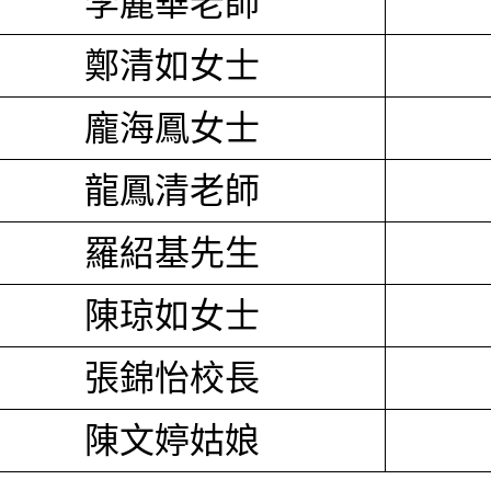
李麗華老師
鄭清如女士
龐海鳳女士
龍鳳清老師
羅紹基先生
陳琼如女士
張錦怡校長
陳文婷姑娘